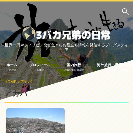
サイト内検索
世界一周やフィリピンなど色々なお役立ち情報を発信するブログメディ
3バカ兄弟のブログ
ア
三男：増田っちのブロ
次男：タクジのブログ
グ
ホーム
プロフィール
国内旅行
海外旅行・世界一周情
Home
Profile
Domestic Travel
Travel Abroad
長男：Yoshiのブログ
HOME
>
アカバ
ビジネス・ライフハック
アカバ
車関係
クレジットカード
生活の知恵
国内旅行
中部
中国・四国
北海道・東北
関東