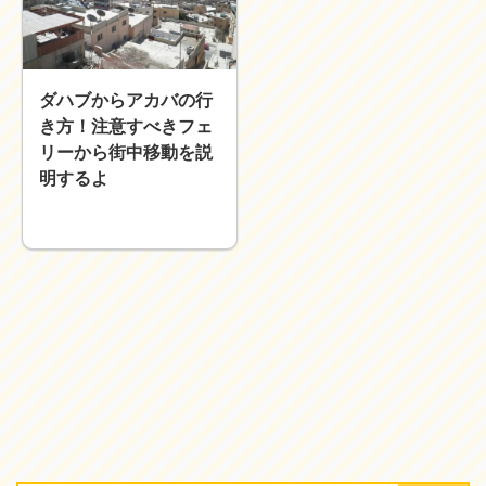
近畿
九州
世界一周ブログ
ダハブからアカバの行
アフリカ
アジア
き方！注意すべきフェ
ヨーロッパ
中東
リーから街中移動を説
北・中南米
東南アジア
明するよ
世界一周の準備
Web・ガジェット
スマホ・タブレット
PC・インターネット
ポケモンGO
AND
OR
検索