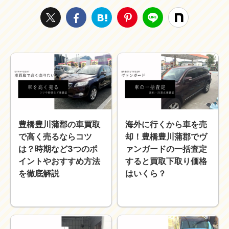
近畿
九州
世界一周ブログ
アフリカ
アジア
ヨーロッパ
中東
北・中南米
東南アジア
世界一周の準備
Web・ガジェット
豊橋豊川蒲郡の車買取
海外に行くから車を売
スマホ・タブレット
PC・インターネット
で高く売るならコツ
却！豊橋豊川蒲郡でヴ
ポケモンGO
は？時期など3つのポ
ァンガードの一括査定
イントやおすすめ方法
すると買取下取り価格
AND
OR
を徹底解説
はいくら？
検索