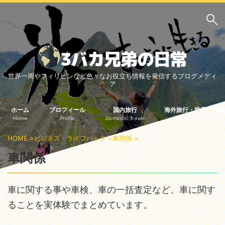
サイト内検索
世界一周やフィリピンなど色々なお役立ち情報を発信するブログメディ
3バカ兄弟のブログ
ア
三男：増田っちのブロ
次男：タクジのブログ
グ
ホーム
プロフィール
国内旅行
海外旅行・世界一周情
Home
Profile
Domestic Travel
Travel Abroad
長男：Yoshiのブログ
HOME
>
ビジネス・ライフハック
>
車関係
>
ビジネス・ライフハック
車関係
車関係
クレジットカード
生活の知恵
車に関する事や車検、車の一括査定など、車に関す
国内旅行
ることを実体験でまとめています。
中部
中国・四国
北海道・東北
関東