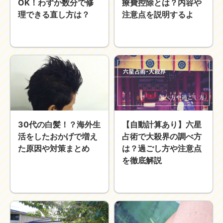
OK！わずか数分で修
療費控除とは？内容や
理できる直し方は？
注意点を説明するよ
30代の白髪！？海外生
【自動計算あり】六星
活をしたおかげで増え
占術で大殺界の調べ方
た原因や対策まとめ
は？過ごし方や注意点
を徹底解説