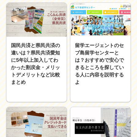
近畿
九州
世界一周ブログ
アフリカ
アジア
ヨーロッパ
中東
国民共済と県民共済の
留学エージェントのセ
北・中南米
東南アジア
違いは？県民共済愛知
ブ島留学センターと
世界一周の準備
に5年以上加入してわ
は？おすすめで安心で
Web・ガジェット
かった割戻金・メリッ
きるところを探してい
トデメリットなど比較
る人に内容を説明する
スマホ・タブレット
PC・インターネット
まとめ
よ
ポケモンGO
AND
OR
検索