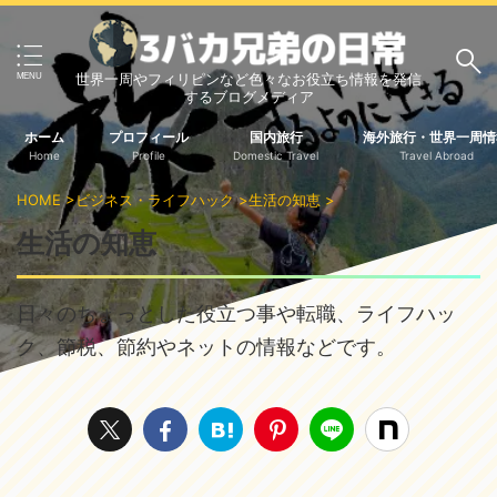
世界一周やフィリピンなど色々なお役立ち情報を発信
サイト内検索
するブログメディア
ホーム
プロフィール
国内旅行
海外旅行・世界一周情
Home
Profile
Domestic Travel
Travel Abroad
3バカ兄弟のブログ
HOME
>
ビジネス・ライフハック
>
生活の知恵
>
三男：増田っちのブロ
次男：タクジのブログ
生活の知恵
グ
長男：Yoshiのブログ
ビジネス・ライフハック
日々のちょっとした役立つ事や転職、ライフハッ
ク、節税、節約やネットの情報などです。
車関係
クレジットカード
生活の知恵
国内旅行
中部
中国・四国
北海道・東北
関東