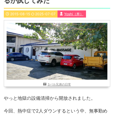
るか試してみた
近畿
九州
2015-08-15
2025-07-07
Yoshi（丼）
世界一周ブログ
アフリカ
アジア
ヨーロッパ
中東
北・中南米
東南アジア
世界一周の準備
Web・ガジェット
スマホ・タブレット
PC・インターネット
ポケモンGO
AND
OR
3バカ兄弟の日常
検索
やっと地獄の設備清掃から開放されました。
今回、熱中症で2人ダウンするという中、無事勤め