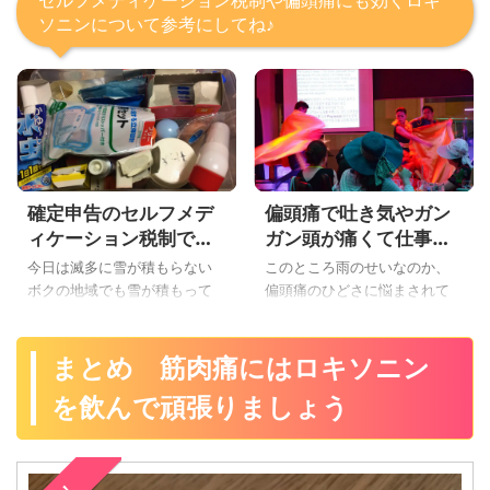
ソニンについて参考にしてね♪
確定申告のセルフメデ
偏頭痛で吐き気やガン
ィケーション税制で医
ガン頭が痛くて仕事に
療費控除とは？内容や
ならない！原因や効き
今日は滅多に雪が積もらない
このところ雨のせいなのか、
注意点を説明するよ
目のある市販薬を紹介
ボクの地域でも雪が積もって
偏頭痛のひどさに悩まされて
するよ
ますが、滑ってすってんころ
おります。 てか、タバコをま
りんでケガをなさらぬように
た吸いだしてから悪循環のよ
気をつけて！ 夜中で滑るとい
うに酷くなっているような
まとめ 筋肉痛にはロキソニン
うのに犬の散歩にいった、こ
こんにちは ボクです。 雨が
を飲んで頑張りましょう
んばんわYoshiです。 寒い時期
降りそうな日とか、「このま
といえば、もうすぐ確定申告
まだと数時間後に偏頭痛でズ
の時期で、みなさんイロイロ
キズキいたくなるだろう
と悩んで大変です・・・。 ボ
な・・・」ってわかる方は多