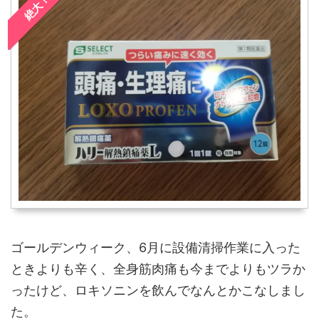
絶大！
クも会計ソフトので準備して
いですよね？ セブ島でもこの
るけど、確定申告は時期が決
「偏頭痛」に悩まされました
まっているから忘れない、期
が、ボク以外の方でも偏頭痛
限を過ぎないように注意して
に悩んでいる方は多いです。
ください。 おかんが網膜はく
ということで、今日はボクの
離で入院・手術をして、生命
場合で「偏頭痛で吐き気やガ
保険の事をちょっとだけ勉強
ンガン頭が痛くて仕事になら
して、「ふむふむ。そういえ
ない！原因や効き目のある市
ば医療費控除とかもあったな
販薬」を紹介するよ♪ 頭がガン
～ ...
ガンして ...
ゴールデンウィーク、6月に設備清掃作業に入った
ときよりも辛く、全身筋肉痛も今までよりもツラか
ったけど、ロキソニンを飲んでなんとかこなしまし
た。