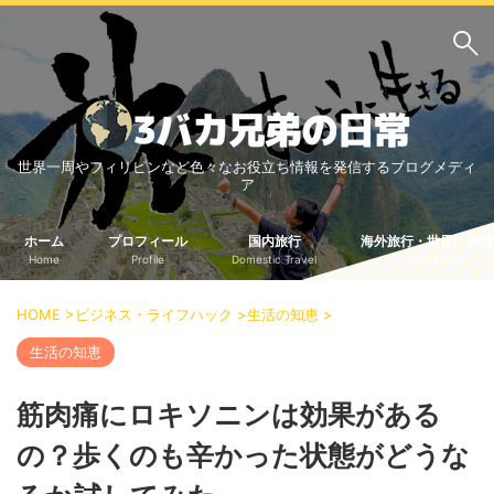
サイト内検索
世界一周やフィリピンなど色々なお役立ち情報を発信するブログメディ
3バカ兄弟のブログ
ア
三男：増田っちのブロ
次男：タクジのブログ
グ
ホーム
プロフィール
国内旅行
海外旅行・世界一周情
Home
Profile
Domestic Travel
Travel Abroad
長男：Yoshiのブログ
ビジネス・ライフハック
HOME
>
ビジネス・ライフハック
>
生活の知恵
>
車関係
クレジットカード
生活の知恵
生活の知恵
筋肉痛にロキソニンは効果がある
国内旅行
の？歩くのも辛かった状態がどうな
中部
中国・四国
北海道・東北
関東