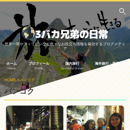
サイト内検索
世界一周やフィリピンなど色々なお役立ち情報を発信するブログメディ
3バカ兄弟のブログ
ア
三男：増田っちのブロ
次男：タクジのブログ
グ
ホーム
プロフィール
国内旅行
海外旅行・世界一周情
Home
Profile
Domestic Travel
Travel Abroad
長男：Yoshiのブログ
HOME
>
バンコク
ビジネス・ライフハック
バンコク
車関係
クレジットカード
生活の知恵
国内旅行
中部
中国・四国
北海道・東北
関東