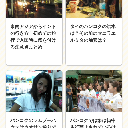
近畿
九州
世界一周ブログ
東南アジアからインド
タイのバンコクの洪水
アフリカ
アジア
の行き方！初めての旅
は？その前のマニラエ
ヨーロッパ
中東
行で入国時に気を付け
ルミタの治安は？
北・中南米
東南アジア
る注意点まとめ
世界一周の準備
Web・ガジェット
スマホ・タブレット
PC・インターネット
ポケモンGO
AND
OR
検索
バンコクのラムプーハ
バンコクでは象は街中
ウスはカオサン通りで
歩行禁止されているけ