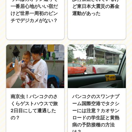
一番居心地がいい宿だ
ど東日本大震災の募金
けど世界一周初のピン
運動があった
チでデジカメがない？
南京虫！バンコクのさ
バンコクのスワンナプ
くらゲストハウスで旅
ーム国際空港でタクシ
2日目にして遭遇した
ーには注意？カオサン
の？
ロードの学生証と黄熱
病の予防接種の方法
は？