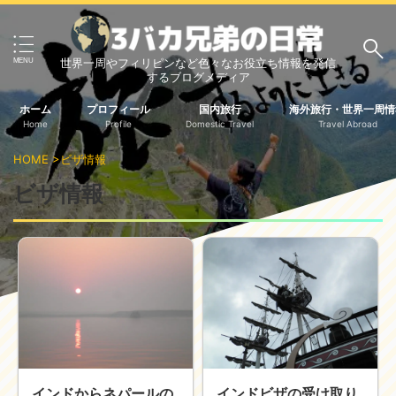
世界一周やフィリピンなど色々なお役立ち情報を発信
サイト内検索
するブログメディア
ホーム
プロフィール
国内旅行
海外旅行・世界一周情
Home
Profile
Domestic Travel
Travel Abroad
3バカ兄弟のブログ
HOME
>
ビザ情報
三男：増田っちのブロ
次男：タクジのブログ
ビザ情報
グ
長男：Yoshiのブログ
ビジネス・ライフハック
車関係
クレジットカード
生活の知恵
国内旅行
中部
中国・四国
北海道・東北
関東
インドからネパールの
インドビザの受け取り