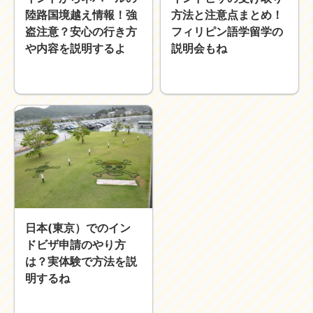
陸路国境越え情報！強
方法と注意点まとめ！
近畿
九州
盗注意？安心の行き方
フィリピン語学留学の
世界一周ブログ
や内容を説明するよ
説明会もね
アフリカ
アジア
ヨーロッパ
中東
北・中南米
東南アジア
世界一周の準備
Web・ガジェット
スマホ・タブレット
PC・インターネット
ポケモンGO
AND
OR
日本(東京）でのイン
ドビザ申請のやり方
検索
は？実体験で方法を説
明するね