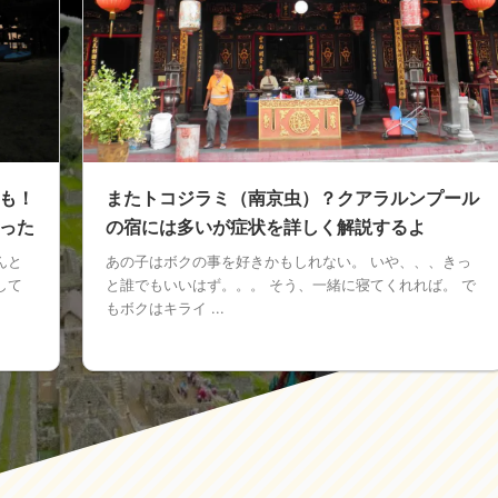
も！
またトコジラミ（南京虫）？クアラルンプール
った
の宿には多いが症状を詳しく解説するよ
んと
あの子はボクの事を好きかもしれない。 いや、、、きっ
して
と誰でもいいはず。。。 そう、一緒に寝てくれれば。 で
もボクはキライ ...