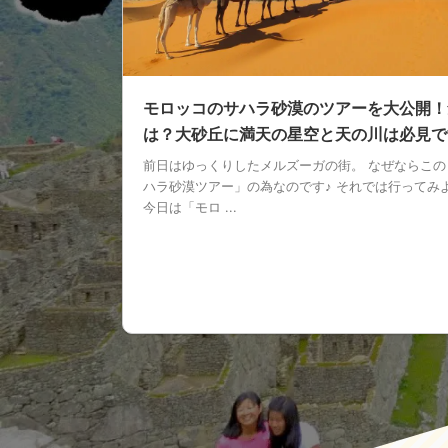
モロッコのサハラ砂漠のツアーを大公開！
は？大砂丘に満天の星空と天の川は必見で
前日はゆっくりしたメルズーガの街。 なぜならこの
ハラ砂漠ツアー」の為なのです♪ それでは行ってみ
今日は「モロ ...