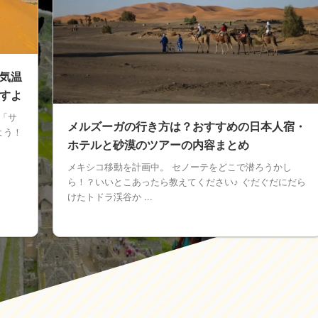
気温
すよ
「サ
メルズーガの行き方は？おすすめの日本人宿・
よう！
ホテルと砂漠のツアーの内容まとめ
メキシコ移動を計画中。 セノーテをどこで潜ろうかし
ら！？いいとこあったら教えてください♪ ぐだぐだにだら
けたトドラ渓谷か ...