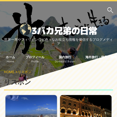
サイト内検索
世界一周やフィリピンなど色々なお役立ち情報を発信するブログメディ
3バカ兄弟のブログ
ア
三男：増田っちのブロ
次男：タクジのブログ
グ
ホーム
プロフィール
国内旅行
海外旅行・世界一周情
Home
Profile
Domestic Travel
Travel Abroad
長男：Yoshiのブログ
HOME
>
リスボン
ビジネス・ライフハック
リスボン
車関係
クレジットカード
生活の知恵
国内旅行
中部
中国・四国
北海道・東北
関東