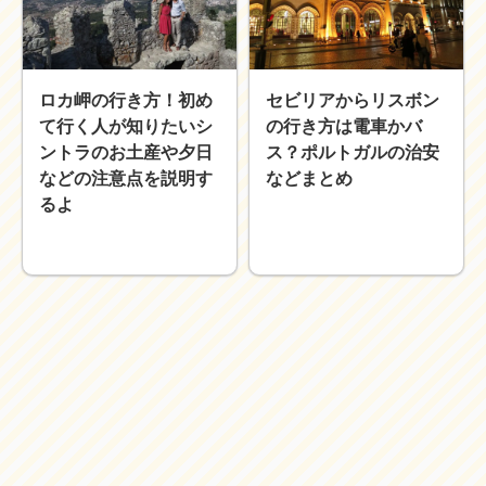
近畿
九州
世界一周ブログ
ロカ岬の行き方！初め
セビリアからリスボン
アフリカ
アジア
て行く人が知りたいシ
の行き方は電車かバ
ヨーロッパ
中東
ントラのお土産や夕日
ス？ポルトガルの治安
北・中南米
東南アジア
などの注意点を説明す
などまとめ
世界一周の準備
るよ
Web・ガジェット
スマホ・タブレット
PC・インターネット
ポケモンGO
AND
OR
検索