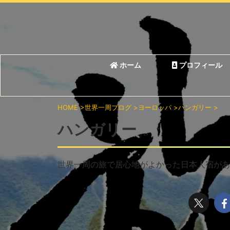
ホーム
プロフィール
HOME
>
世界一周ブログ
>
ヨーロッパ
>
ハンガリー
>
ハンガリー
世界一周の旅で居心地がよかった日本人宿があ