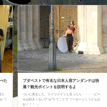
べた
ブダペストで有名な日本人宿アンダンテは快
適？観光ポイントを説明するよ
見た
ついに来ました。ドイツドイツと言ったら・・・・ビー
･`)
ルは好きくない(*´ω`*) てことで ソーセージくうどぉお
お！！！ ...