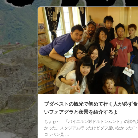
ブダペストの観光で初めて行く人が必ず食
いフォアグラと夜景を紹介するよ
ちょぉ～ 「バイエルン対ドルトンムント」の試合
かった。スタジアム行ったけどダフ屋いなかった(´･ω
ロッベン見 ...