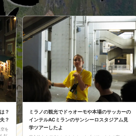
は？
ミラノの観光でドゥオーモや本場のサッカーの
夫？
インテルACミランのサンシーロスタジアム見
学ツアーしたよ
星空を
んだ