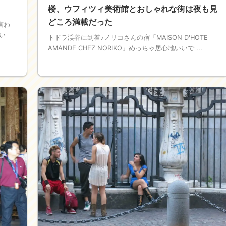
楼、ウフィツィ美術館とおしゃれな街は夜も見
どころ満載だった
言わ
い
トドラ渓谷に到着♪ノリコさんの宿「MAISON D'HOTE
AMANDE CHEZ NORIKO」めっちゃ居心地いいで ...