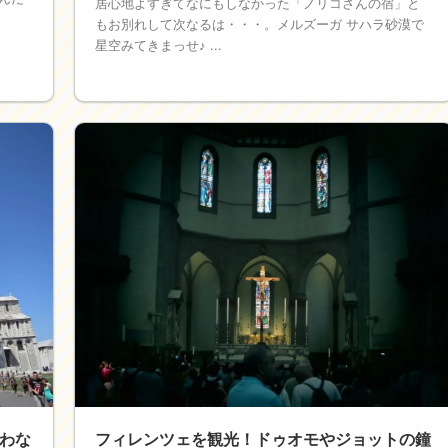
居心地よすぎてなにもしなかった「ノリコさんの宿」と
もお別れして次なるは・・・。メルズーガ サハラ砂漠で
星空みてきまっせ♪ ...
わな
フィレンツェを観光！ドゥオモやジョットの鐘