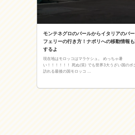
モンテネグロのバールからイタリアのバー
フェリーの行き方！ナポリへの移動情報も
するよ
現在地はモロッコはマラケシュ。 めっちゃ暑
い！！！！！！ 死ぬ(笑) でも世界3大うざい国のボ
訪れる最後の国モロッコ ...