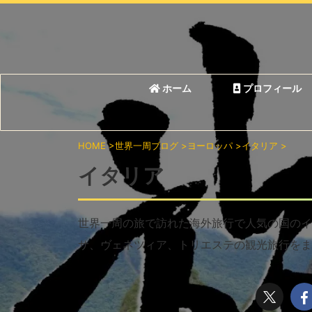
ホーム
プロフィール
HOME
>
世界一周ブログ
>
ヨーロッパ
>
イタリア
>
イタリア
世界一周の旅で訪れた海外旅行で人気の国のイ
サ、ヴェネツィア、トリエステの観光旅行をま