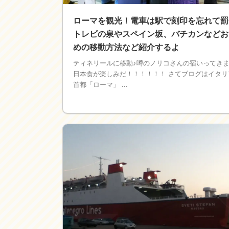
ローマを観光！電車は駅で刻印を忘れて罰
トレビの泉やスペイン坂、バチカンなどお
めの移動方法など紹介するよ
ティネリールに移動♪噂のノリコさんの宿いってき
日本食が楽しみだ！！！！！！ さてブログはイタリ
首都「ローマ」 ...