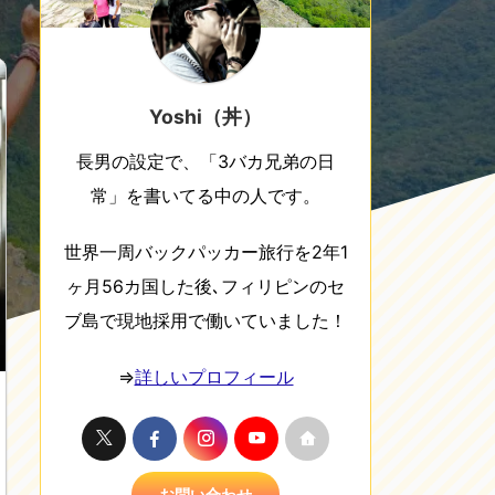
Yoshi（丼）
長男の設定で、「3バカ兄弟の日
常」を書いてる中の人です。
世界一周バックパッカー旅行を2年1
ヶ月56カ国した後､フィリピンのセ
ブ島で現地採用で働いていました！
⇒
詳しいプロフィール
お問い合わせ