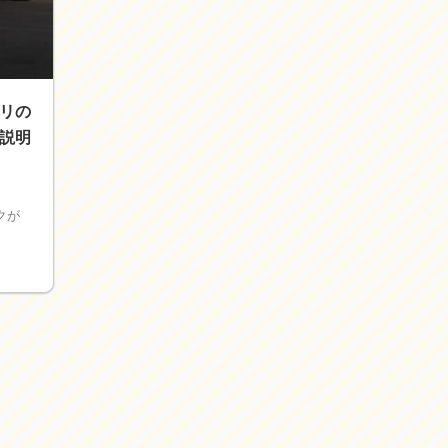
リの
説明
クが