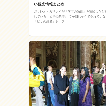
い観光情報まとめ
ガリレオ・ガリレイが「落下の法則」を実験したと
れている「ピサの斜塔」 てか倒れそうで倒れていな
「ピサの斜塔」を、フ ...