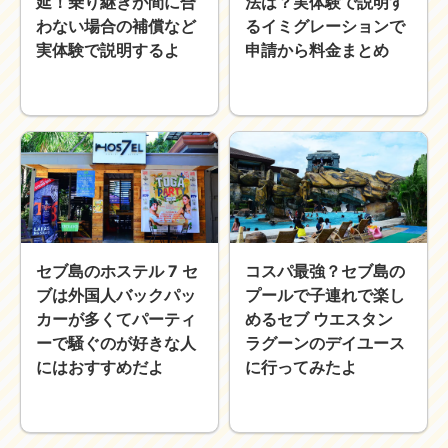
延！乗り継ぎが間に合
法は？実体験で説明す
わない場合の補償など
るイミグレーションで
実体験で説明するよ
申請から料金まとめ
セブ島のホステル 7 セ
コスパ最強？セブ島の
ブは外国人バックパッ
プールで子連れで楽し
カーが多くてパーティ
めるセブ ウエスタン
ーで騒ぐのが好きな人
ラグーンのデイユース
にはおすすめだよ
に行ってみたよ