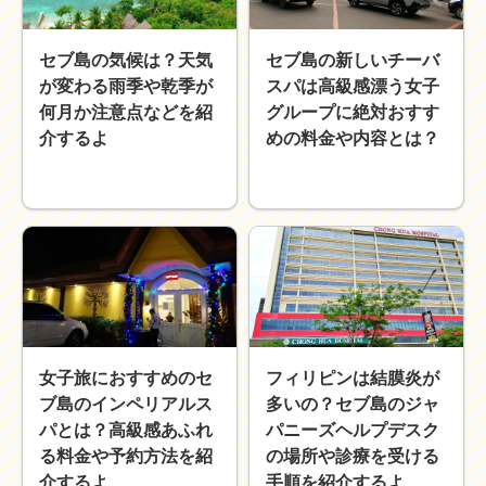
近畿
九州
セブ島の気候は？天気
セブ島の新しいチーバ
世界一周ブログ
が変わる雨季や乾季が
スパは高級感漂う女子
アフリカ
アジア
何月か注意点などを紹
グループに絶対おすす
ヨーロッパ
中東
介するよ
めの料金や内容とは？
北・中南米
東南アジア
世界一周の準備
Web・ガジェット
スマホ・タブレット
PC・インターネット
ポケモンGO
AND
OR
女子旅におすすめのセ
フィリピンは結膜炎が
検索
ブ島のインペリアルス
多いの？セブ島のジャ
パとは？高級感あふれ
パニーズヘルプデスク
る料金や予約方法を紹
の場所や診療を受ける
介するよ
手順を紹介するよ