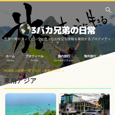
サイト内検索
世界一周やフィリピンなど色々なお役立ち情報を発信するブログメディ
3バカ兄弟のブログ
ア
三男：増田っちのブロ
次男：タクジのブログ
グ
ホーム
プロフィール
国内旅行
海外旅行・世界一周情
Home
Profile
Domestic Travel
Travel Abroad
長男：Yoshiのブログ
HOME
>
世界一周ブログ
>
東南アジア
>
ビジネス・ライフハック
東南アジア
車関係
クレジットカード
生活の知恵
国内旅行
中部
中国・四国
北海道・東北
関東