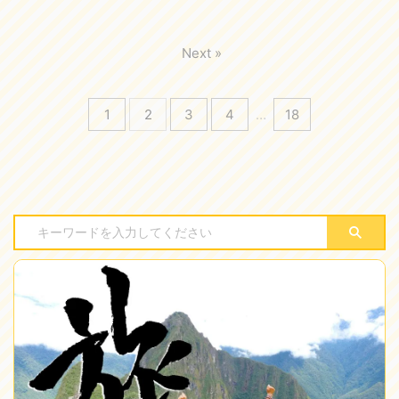
Next »
1
2
3
4
…
18