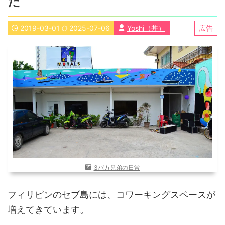
た
近畿
九州
2019-03-01
2025-07-06
Yoshi（丼）
広告
世界一周ブログ
アフリカ
アジア
ヨーロッパ
中東
北・中南米
東南アジア
世界一周の準備
Web・ガジェット
スマホ・タブレット
PC・インターネット
ポケモンGO
AND
OR
3バカ兄弟の日常
検索
フィリピンのセブ島には、コワーキングスペースが
増えてきています。