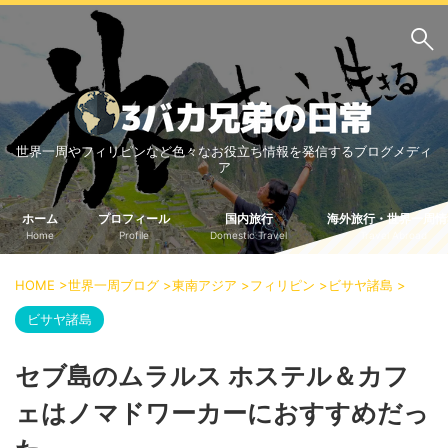
サイト内検索
世界一周やフィリピンなど色々なお役立ち情報を発信するブログメディ
3バカ兄弟のブログ
ア
三男：増田っちのブロ
次男：タクジのブログ
グ
ホーム
プロフィール
国内旅行
海外旅行・世界一周情
Home
Profile
Domestic Travel
Travel Abroad
長男：Yoshiのブログ
ビジネス・ライフハック
HOME
>
世界一周ブログ
>
東南アジア
>
フィリピン
>
ビサヤ諸島
>
車関係
クレジットカード
ビサヤ諸島
生活の知恵
セブ島のムラルス ホステル＆カフ
国内旅行
ェはノマドワーカーにおすすめだっ
中部
中国・四国
北海道・東北
関東