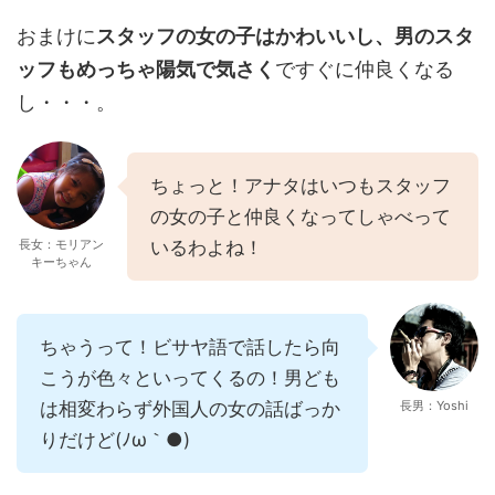
おまけに
スタッフの女の子はかわいいし、男のスタ
ッフもめっちゃ陽気で気さく
ですぐに仲良くなる
し・・・。
ちょっと！アナタはいつもスタッフ
の女の子と仲良くなってしゃべって
長女：モリアン
いるわよね！
キーちゃん
ちゃうって！ビサヤ語で話したら向
こうが色々といってくるの！男ども
は相変わらず外国人の女の話ばっか
長男：Yoshi
りだけど(ﾉω｀●)