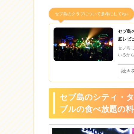
セブ島のクラブについて参考にしてね♪
セブ島
底レビ
セブ島
いるから
続き
セブ島のシティ・
ブルの食べ放題の料