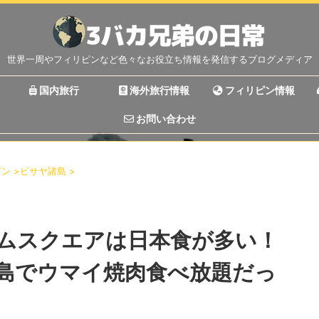
世界一周やフィリピンなど色々なお役立ち情報を発信するブログメディア
国内旅行
海外旅行情報
フィリピン情報
お問い合わせ
ピン
>
ビサヤ諸島
>
ムスクエアは日本食が多い！
島でウマイ焼肉食べ放題だっ