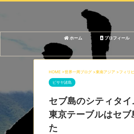
ホーム
プロフィール
HOME
>
世界一周ブログ
>
東南アジア
>
フィリ
ビサヤ諸島
セブ島のシティタイ
東京テーブルはセブ
た