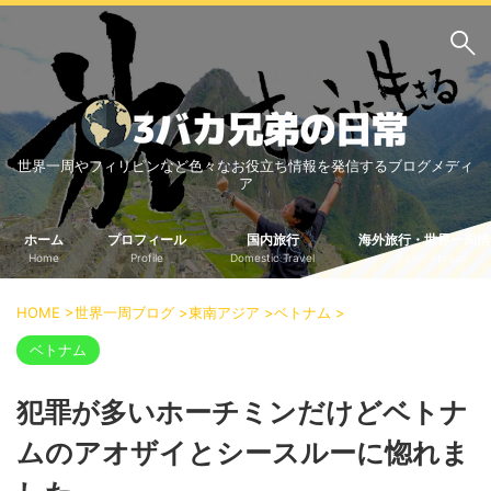
サイト内検索
世界一周やフィリピンなど色々なお役立ち情報を発信するブログメディ
3バカ兄弟のブログ
ア
三男：増田っちのブロ
次男：タクジのブログ
グ
ホーム
プロフィール
国内旅行
海外旅行・世界一周情
Home
Profile
Domestic Travel
Travel Abroad
長男：Yoshiのブログ
ビジネス・ライフハック
HOME
>
世界一周ブログ
>
東南アジア
>
ベトナム
>
車関係
クレジットカード
ベトナム
生活の知恵
犯罪が多いホーチミンだけどベトナ
国内旅行
ムのアオザイとシースルーに惚れま
中部
中国・四国
北海道・東北
関東