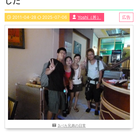
した
近畿
九州
2011-04-28
2025-07-06
Yoshi（丼）
広告
世界一周ブログ
アフリカ
アジア
ヨーロッパ
中東
北・中南米
東南アジア
世界一周の準備
Web・ガジェット
スマホ・タブレット
PC・インターネット
ポケモンGO
AND
OR
検索
3バカ兄弟の日常