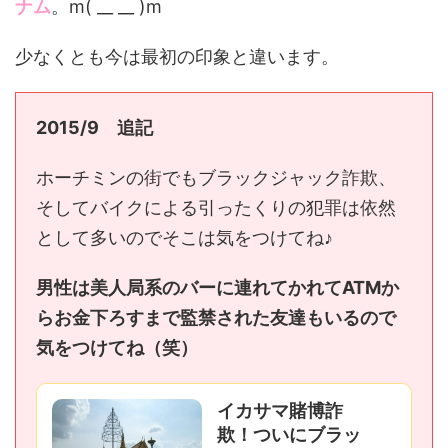
ナム
。m( __ __ )m
少なくとも今は最初の印象と違います。
2015/9 追記
ホーチミンの街でもブラックジャック詐欺、
そしてバイクによる引ったくりの犯罪は依然
として多いのでそこは気をつけてね♪
男性は美人局系のバーに連れてかれてATMか
らお金下ろすまで監禁された友達もいるので
気をつけてね（笑）
イカサマ賭博詐
欺！ついにブラッ