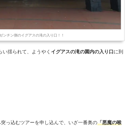
ゼンチン側のイグアスの滝の入り口！！
らい揺られて、ようやく
イグアスの滝の園内の入り口
に到
。
へ突っ込むツアーを申し込んで、いざ一番奥の
「悪魔の喉