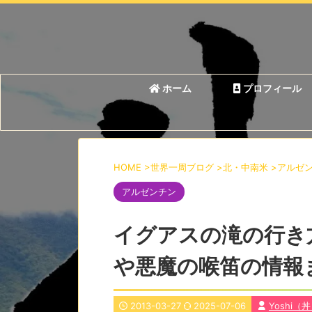
ホーム
プロフィール
HOME
>
世界一周ブログ
>
北・中南米
>
アルゼ
アルゼンチン
イグアスの滝の行き
や悪魔の喉笛の情報
2013-03-27
2025-07-06
Yoshi（