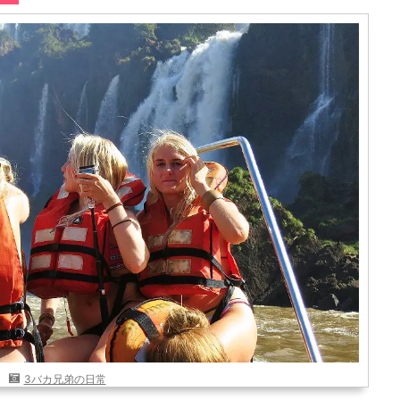
3バカ兄弟の日常