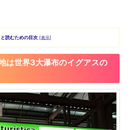
ッと読むための目次
[
表示
]
地は世界3大瀑布のイグアスの