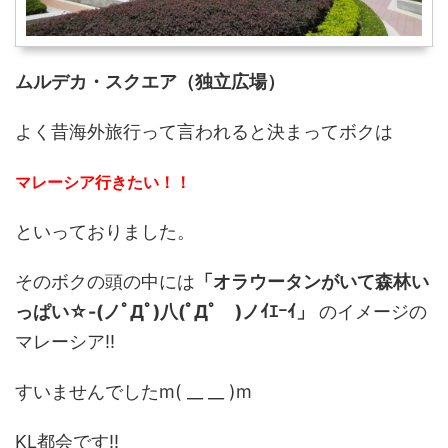
ムルデカ・スクエア（独立広場）
よく昔海外旅行って言われると決まってボクは
マレーシア行きたい！！
といっておりました。
そのボクの頭の中には
「オラウータンがいて森林い
っぱい☆-(ノﾟДﾟ)八(ﾟДﾟ )ノｲｴｰｲ」
のイメージの
マレーシア!!
すいませんでしたm( __ __ )m
KL都会です!!