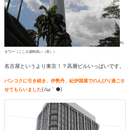
KL
タワー（ここ入場料高い（笑））
名古屋というより東京！？高層ビルいっぱいです。
バンコクに引き続き、伊勢丹、紀伊国屋でのんびり過ごさ
(ﾉω｀●)
せてもらいました