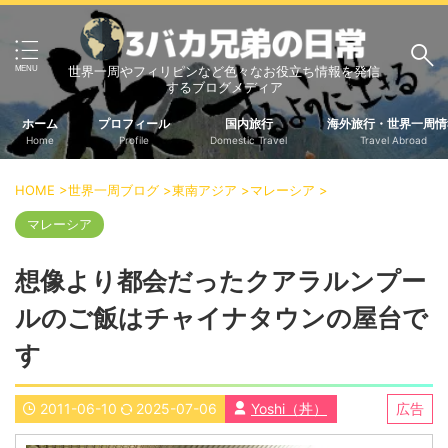
世界一周やフィリピンなど色々なお役立ち情報を発信
サイト内検索
するブログメディア
ホーム
プロフィール
国内旅行
海外旅行・世界一周情
Home
Profile
Domestic Travel
Travel Abroad
3バカ兄弟のブログ
HOME
>
世界一周ブログ
>
東南アジア
>
マレーシア
>
三男：増田っちのブロ
次男：タクジのブログ
グ
マレーシア
長男：Yoshiのブログ
想像より都会だったクアラルンプー
ビジネス・ライフハック
ルのご飯はチャイナタウンの屋台で
車関係
クレジットカード
生活の知恵
す
国内旅行
2011-06-10
2025-07-06
Yoshi（丼）
広告
中部
中国・四国
北海道・東北
関東