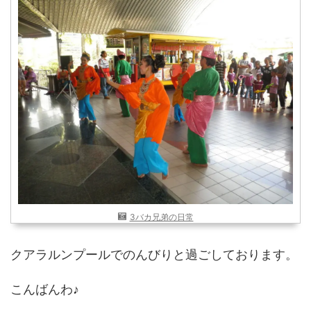
近畿
九州
世界一周ブログ
アフリカ
アジア
ヨーロッパ
中東
北・中南米
東南アジア
世界一周の準備
Web・ガジェット
スマホ・タブレット
PC・インターネット
ポケモンGO
3バカ兄弟の日常
AND
OR
クアラルンプールでのんびりと過ごしております。
検索
こんばんわ♪