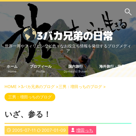
サイト内検索
世界一周やフィリピンなど色々なお役立ち情報を発信するブログメディ
3バカ兄弟のブログ
ア
三男：増田っちのブロ
次男：タクジのブログ
グ
ホーム
プロフィール
国内旅行
海外旅行・世界一周情
Home
Profile
Domestic Travel
Travel Abroad
長男：Yoshiのブログ
ビジネス・ライフハック
HOME
>
3バカ兄弟のブログ
>
三男：増田っちのブログ
>
車関係
クレジットカード
三男：増田っちのブログ
生活の知恵
いざ、参る！
国内旅行
中部
中国・四国
2005-07-11
2007-01-09
増田っち
北海道・東北
関東