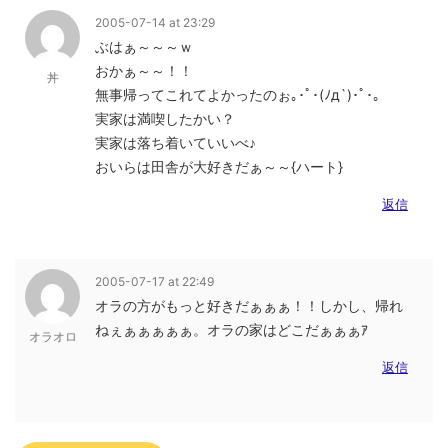
2005-07-14 at 23:29
ぶはぁ～～～ｗ
おかぁ～～！！
丼
無事帰ってこれてよかったのぉ｡･ﾟ･(ﾉд`)･ﾟ･｡
実家は満喫したかい？
実家は落ち着いていいべ♪
おいらは田舎が大好きだぁ～～{ハート}
返信
2005-07-17 at 22:49
オラの方がもっと好きだぁぁぁ！！しかし、帰れ
ねぇぁぁぁぁぁ。オラの家はどこだぁぁぁｱ
オラオロ
返信