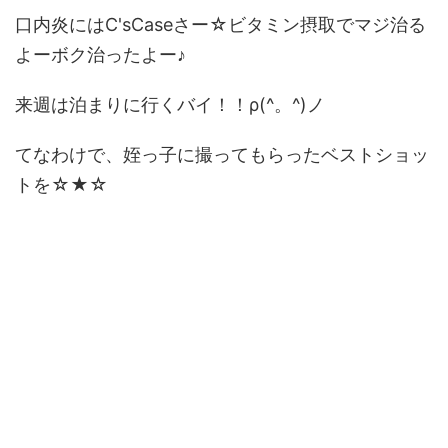
口内炎にはC'sCaseさー☆ビタミン摂取でマジ治る
よーボク治ったよー♪
来週は泊まりに行くバイ！！ρ(^。^)ノ
てなわけで、姪っ子に撮ってもらったベストショッ
トを☆★☆