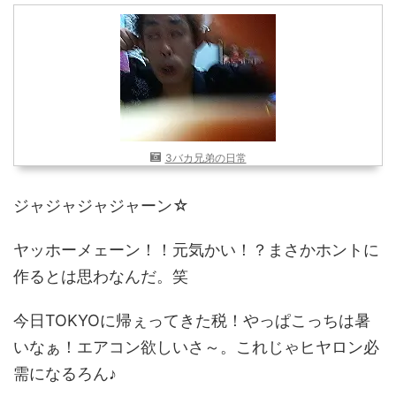
近畿
九州
世界一周ブログ
アフリカ
アジア
ヨーロッパ
中東
北・中南米
東南アジア
世界一周の準備
3バカ兄弟の日常
Web・ガジェット
ジャジャジャジャーン☆
スマホ・タブレット
PC・インターネット
ポケモンGO
ヤッホーメェーン！！元気かい！？まさかホントに
作るとは思わなんだ。笑
AND
OR
今日TOKYOに帰ぇってきた税！やっぱこっちは暑
検索
いなぁ！エアコン欲しいさ～。これじゃヒヤロン必
需になるろん♪