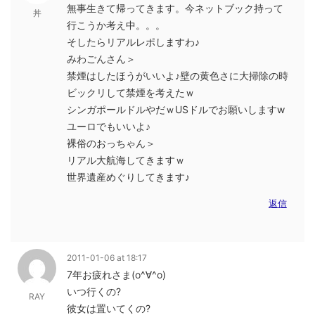
無事生きて帰ってきます。今ネットブック持って
丼
行こうか考え中。。。
そしたらリアルレポしますわ♪
みわごんさん＞
禁煙はしたほうがいいよ♪壁の黄色さに大掃除の時
ビックリして禁煙を考えたｗ
シンガポールドルやだｗUSドルでお願いしますw
ユーロでもいいよ♪
裸俗のおっちゃん＞
リアル大航海してきますｗ
世界遺産めぐりしてきます♪
返信
2011-01-06 at 18:17
7年お疲れさま(o^∀^o)
いつ行くの?
RAY
彼女は置いてくの?