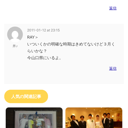
返信
2011-01-12 at 23:15
RAY＞
いついくかの明確な時期はきめてないけど３月く
丼♪
らいかな？
今山口県にいるよ。
返信
人気の関連記事