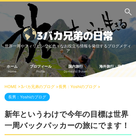
サイト内検索
世界一周やフィリピンなど色々なお役立ち情報を発信するブログメディ
3バカ兄弟のブログ
ア
三男：増田っちのブロ
次男：タクジのブログ
グ
ホーム
プロフィール
国内旅行
海外旅行・世界一周情
Home
Profile
Domestic Travel
Travel Abroad
長男：Yoshiのブログ
ビジネス・ライフハック
HOME
>
3バカ兄弟のブログ
>
長男：Yoshiのブログ
>
車関係
クレジットカード
長男：Yoshiのブログ
生活の知恵
新年というわけで今年の目標は世界
国内旅行
一周バックパッカーの旅にでます！
中部
中国・四国
北海道・東北
関東