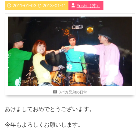
2011-01-03
2013-01-11
Yoshi（丼）
近畿
九州
世界一周ブログ
アフリカ
アジア
ヨーロッパ
中東
北・中南米
東南アジア
世界一周の準備
Web・ガジェット
スマホ・タブレット
PC・インターネット
ポケモンGO
3バカ兄弟の日常
AND
OR
あけましておめでとうございます。
検索
今年もよろしくお願いします。