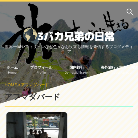
サイト内検索
世界一周やフィリピンなど色々なお役立ち情報を発信するブログメディ
3バカ兄弟のブログ
ア
三男：増田っちのブロ
次男：タクジのブログ
グ
ホーム
プロフィール
国内旅行
海外旅行・世界一周情
Home
Profile
Domestic Travel
Travel Abroad
長男：Yoshiのブログ
HOME
>
アフマダバード
ビジネス・ライフハック
アフマダバード
車関係
クレジットカード
生活の知恵
国内旅行
中部
中国・四国
北海道・東北
関東