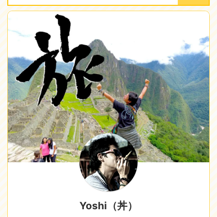
Yoshi（丼）