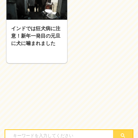
近畿
九州
世界一周ブログ
インドでは狂犬病に注
アフリカ
アジア
意！新年一発目の元旦
ヨーロッパ
中東
に犬に噛まれました
北・中南米
東南アジア
世界一周の準備
Web・ガジェット
スマホ・タブレット
PC・インターネット
ポケモンGO
AND
OR
検索