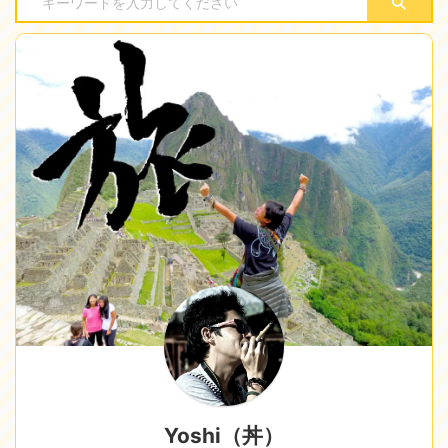
Yoshi（丼）