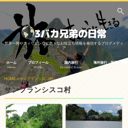
サイト内検索
世界一周やフィリピンなど色々なお役立ち情報を発信するブログメディ
3バカ兄弟のブログ
ア
三男：増田っちのブロ
次男：タクジのブログ
グ
ホーム
プロフィール
国内旅行
海外旅行・世界一周情
Home
Profile
Domestic Travel
Travel Abroad
長男：Yoshiのブログ
HOME
>
サンフランシスコ村
ビジネス・ライフハック
サンフランシスコ村
車関係
クレジットカード
生活の知恵
国内旅行
中部
中国・四国
北海道・東北
関東