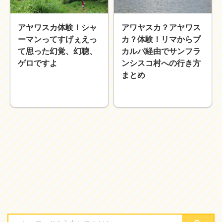
近畿
九州
アヤワスカ体験！シャ
アワヤスカ？アヤワス
世界一周ブログ
ーマンってすげぇえっ
カ？体験！リマからプ
アフリカ
アジア
て思った幻覚、幻聴、
カルパ経由でサンフラ
ヨーロッパ
中東
ゲロですよ
ンシスコ村への行き方
北・中南米
東南アジア
まとめ
世界一周の準備
Web・ガジェット
スマホ・タブレット
PC・インターネット
ポケモンGO
AND
OR
検索