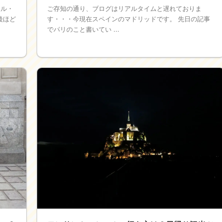
アル・
ご存知の通り、ブログはリアルタイムと遅れておりま
後ほど
す・・・今現在スペインのマドリッドです。 先日の記事
でパリのこと書いてい ...