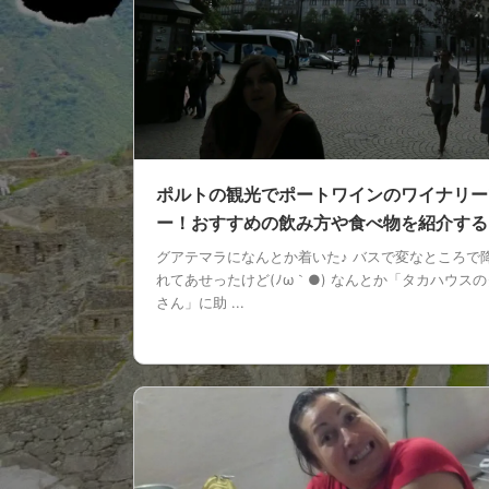
ポルトの観光でポートワインのワイナリー
ー！おすすめの飲み方や食べ物を紹介する
グアテマラになんとか着いた♪ バスで変なところで
れてあせったけど(ﾉω｀●) なんとか「タカハウス
さん」に助 ...