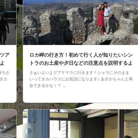
ツア
ロカ岬の行き方！初めて行く人が知りたいシン
よ
トラのお土産や夕日などの注意点を説明するよ
降ろさ
さぁいよいよグアテマラに行きます！シェラにそのまま
のタカ
いってタカハウスにお世話になります♪ あすかちゃんと再
会できるかな！？ ...