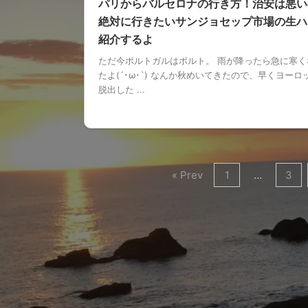
パリからバルセロナの行き方！治安は悪い
絶対に行きたいサンジョセップ市場の生ハ
紹介するよ
ただ今ポルトガルはポルト。 雨が降ったら急に寒く
たよ(´･ω･`) なんか秋めいてきたので、早くヨーロ
脱出した ...
« Prev
1
…
3