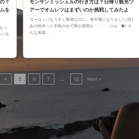
の？
モンサンミッシェルの行き方は？日帰り観光ツ
ムを
アーでオムレツはまずいのか挑戦してみたよ
ヨーロッパもうすぐ最後なのに、食中毒になりました(笑)
あの時作った半熟のゆで卵が原因か・・・・(ﾉω｀●) そ
なっ
んな体調 ...
ッパを
4
5
6
7
…
12
Next »