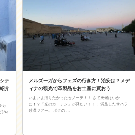
シテ
メルズーガからフェズの行き方！治安は？メデ
紹介
ィナの観光で革製品をお土産に買おう
いよいよ潜りたかったセノーテ！！ さて天候はいか
に！？「光のカーテン」が見たい！！！ 満足したサハラ
ラカ
砂漠ツアー。 ボクの ...
(ﾉω