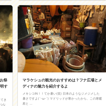
お祭
マラケシュの観光のおすすめは？フナ広場とメ
説明す
ディナの魅力を紹介するよ
メキシコIN！！てか暑い(笑) 日本のようなジメジメした
暑さですよ(´･ω･`) マドリッドが寒かったから、この寒暖
ってき
差と ...
つな