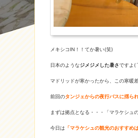
メキシコIN！！てか暑い(笑)
日本のような
ジメジメした暑さ
ですよ(´
マドリッドが寒かったから、この寒暖
前回の
タンジェからの夜行バスに揺ら
まずは拠点となる・・・「マラケシュ
今日は
「マラケシュの観光のおすすめは