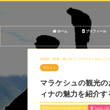
ホーム
プロフィール
HOME
>
世界一周ブログ
>
アフリカ
>
モロッコ
モロッコ
マラケシュの観光の
ィナの魅力を紹介す
2012-10-01
2025-02-24
Yoshi（丼