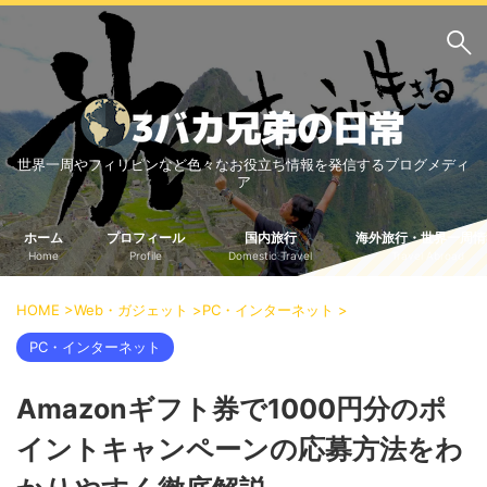
サイト内検索
世界一周やフィリピンなど色々なお役立ち情報を発信するブログメディ
3バカ兄弟のブログ
ア
三男：増田っちのブロ
次男：タクジのブログ
グ
ホーム
プロフィール
国内旅行
海外旅行・世界一周情
Home
Profile
Domestic Travel
Travel Abroad
長男：Yoshiのブログ
ビジネス・ライフハック
HOME
>
Web・ガジェット
>
PC・インターネット
>
車関係
クレジットカード
PC・インターネット
生活の知恵
Amazonギフト券で1000円分のポ
国内旅行
イントキャンペーンの応募方法をわ
中部
中国・四国
北海道・東北
関東