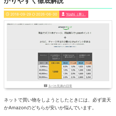
かりやすく徹底解説
近畿
九州
2018-09-29
2026-06-30
Yoshi（丼）
世界一周ブログ
アフリカ
アジア
ヨーロッパ
中東
北・中南米
東南アジア
世界一周の準備
Web・ガジェット
スマホ・タブレット
PC・インターネット
ポケモンGO
AND
OR
3バカ兄弟の日常
検索
ネットで買い物をしようとしたときには、必ず楽天
かAmazonのどちらが安いか悩んでいます。