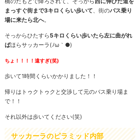
橋のたもとで降ろされて、そっから
西に伸びた道を
まっすぐ街まで3キロくらい歩いて
、街の
バス乗り
場に来たら北へ
。
そっからひたすら
5キロくらい歩いたら左に曲がれ
ば
ほらサッカーラ(ﾉω｀●)
ちょ！！！！遠すぎ(笑)
歩いて1時間くらいかかりました！！
帰りはトゥクトゥクと交渉して元のバス乗り場ま
で！！
それ以外は歩いてください(笑)
サッカーラのピラミッド内部