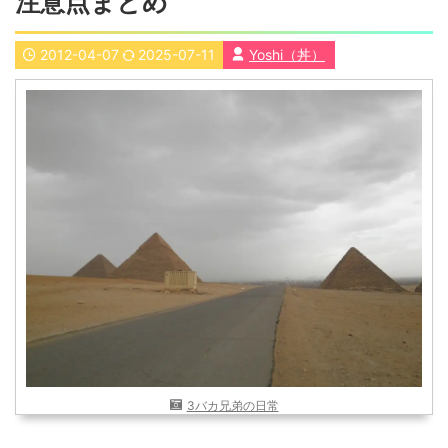
注意点まとめ
近畿
九州
2012-04-07
2025-07-11
Yoshi（丼）
世界一周ブログ
アフリカ
アジア
ヨーロッパ
中東
北・中南米
東南アジア
世界一周の準備
Web・ガジェット
スマホ・タブレット
PC・インターネット
ポケモンGO
AND
OR
検索
3バカ兄弟の日常