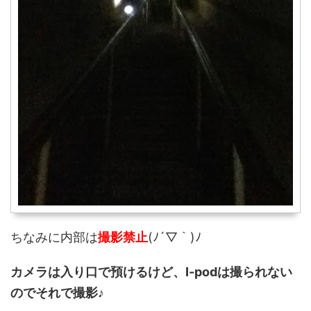
ちなみに内部は
撮影禁止
(ﾉ´▽｀)ﾉ
カメラは入り口で預けるけど、I-podは撮られない
のでそれで撮影♪