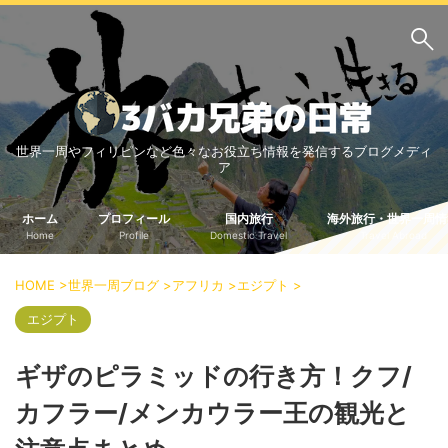
サイト内検索
世界一周やフィリピンなど色々なお役立ち情報を発信するブログメディ
3バカ兄弟のブログ
ア
三男：増田っちのブロ
次男：タクジのブログ
グ
ホーム
プロフィール
国内旅行
海外旅行・世界一周情
Home
Profile
Domestic Travel
Travel Abroad
長男：Yoshiのブログ
ビジネス・ライフハック
HOME
>
世界一周ブログ
>
アフリカ
>
エジプト
>
車関係
クレジットカード
エジプト
生活の知恵
ギザのピラミッドの行き方！クフ/
国内旅行
カフラー/メンカウラー王の観光と
中部
中国・四国
北海道・東北
関東