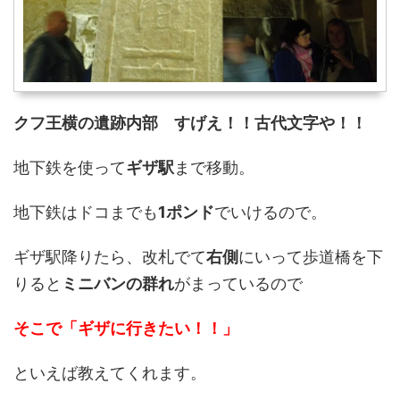
クフ王横の遺跡内部 すげえ！！古代文字や！！
地下鉄を使って
ギザ駅
まで移動。
地下鉄はドコまでも
1ポンド
でいけるので。
ギザ駅降りたら、改札でて
右側
にいって歩道橋を下
りると
ミニバンの群れ
がまっているので
そこで「ギザに行きたい！！」
といえば教えてくれます。