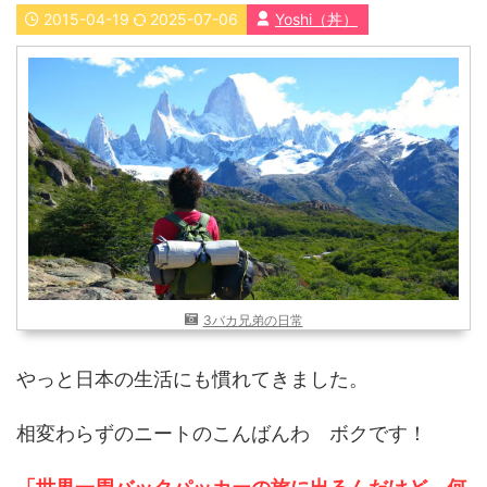
2015-04-19
2025-07-06
Yoshi（丼）
近畿
九州
世界一周ブログ
アフリカ
アジア
ヨーロッパ
中東
北・中南米
東南アジア
世界一周の準備
Web・ガジェット
スマホ・タブレット
PC・インターネット
ポケモンGO
3バカ兄弟の日常
AND
OR
やっと日本の生活にも慣れてきました。
検索
相変わらずのニートのこんばんわ ボクです！