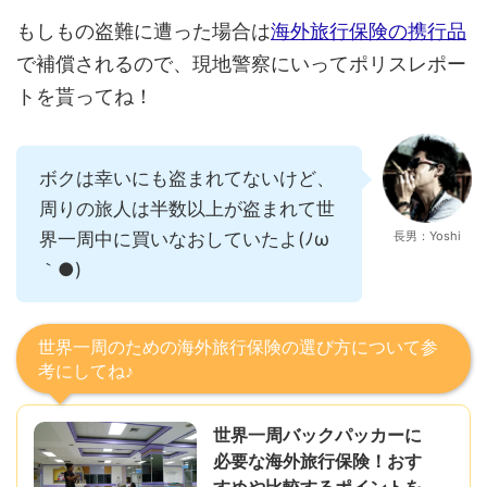
もしもの盗難に遭った場合は
海外旅行保険の携行品
で補償されるので、現地警察にいってポリスレポー
トを貰ってね！
ボクは幸いにも盗まれてないけど、
周りの旅人は半数以上が盗まれて世
界一周中に買いなおしていたよ(ﾉω
長男：Yoshi
｀●)
世界一周のための海外旅行保険の選び方について参
考にしてね♪
世界一周バックパッカーに
必要な海外旅行保険！おす
すめや比較するポイントを