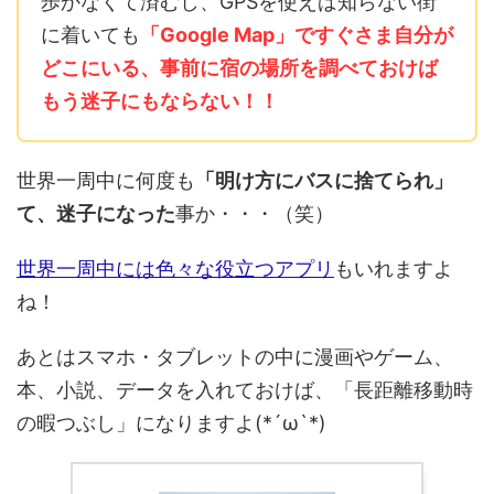
歩かなくて済むし、GPSを使えば知らない街
に着いても
「Google Map」ですぐさま自分が
どこにいる、事前に宿の場所を調べておけば
もう迷子にもならない！！
世界一周中に何度も
「明け方にバスに捨てられ」
て、迷子になった
事か・・・（笑）
世界一周中には色々な役立つアプリ
もいれますよ
ね！
あとはスマホ・タブレットの中に漫画やゲーム、
本、小説、データを入れておけば、「長距離移動時
の暇つぶし」になりますよ(*´ω`*)