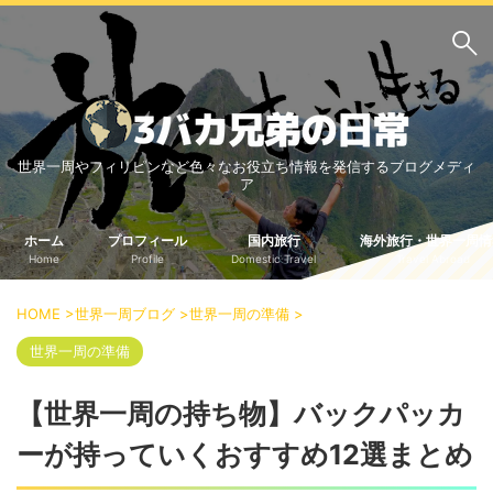
サイト内検索
世界一周やフィリピンなど色々なお役立ち情報を発信するブログメディ
3バカ兄弟のブログ
ア
三男：増田っちのブロ
次男：タクジのブログ
グ
ホーム
プロフィール
国内旅行
海外旅行・世界一周情
Home
Profile
Domestic Travel
Travel Abroad
長男：Yoshiのブログ
ビジネス・ライフハック
HOME
>
世界一周ブログ
>
世界一周の準備
>
車関係
クレジットカード
世界一周の準備
生活の知恵
【世界一周の持ち物】バックパッカ
国内旅行
ーが持っていくおすすめ12選まとめ
中部
中国・四国
北海道・東北
関東