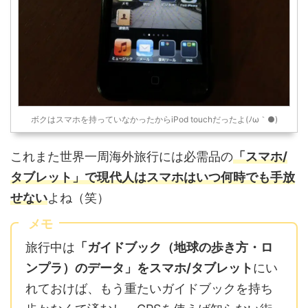
ボクはスマホを持っていなかったからiPod touchだったよ(ﾉω｀●)
これまた世界一周海外旅行には必需品の
「スマホ/
タブレット」で現代人はスマホはいつ何時でも手放
せない
よね（笑）
メモ
旅行中は
「ガイドブック（地球の歩き方・ロ
ンプラ）のデータ」をスマホ/タブレット
にい
れておけば、もう重たいガイドブックを持ち