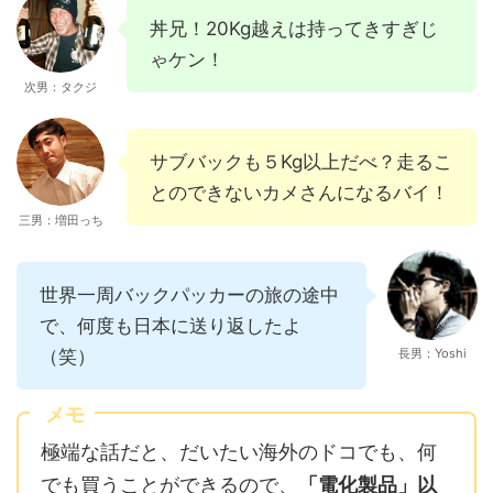
丼兄！20Kg越えは持ってきすぎじ
ゃケン！
次男：タクジ
サブバックも５Kg以上だべ？走るこ
とのできないカメさんになるバイ！
三男：増田っち
世界一周バックパッカーの旅の途中
で、何度も日本に送り返したよ
（笑）
長男：Yoshi
メモ
極端な話だと、だいたい海外のドコでも、何
でも買うことができるので、
「電化製品」以