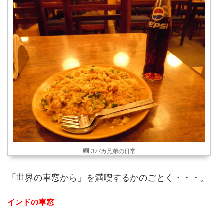
近畿
九州
世界一周ブログ
アフリカ
アジア
ヨーロッパ
中東
北・中南米
東南アジア
世界一周の準備
Web・ガジェット
スマホ・タブレット
PC・インターネット
ポケモンGO
3バカ兄弟の日常
AND
OR
「世界の車窓から」を満喫するかのごとく・・・。
検索
インドの車窓