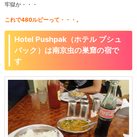
牢獄か・・・
これで480ルピーって・・・。
Hotel Pushpak（ホテル プシュ
パック）は南京虫の巣窟の宿で
す