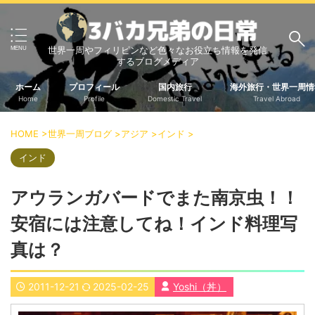
世界一周やフィリピンなど色々なお役立ち情報を発信
サイト内検索
するブログメディア
ホーム
プロフィール
国内旅行
海外旅行・世界一周情
Home
Profile
Domestic Travel
Travel Abroad
3バカ兄弟のブログ
HOME
>
世界一周ブログ
>
アジア
>
インド
>
三男：増田っちのブロ
次男：タクジのブログ
グ
インド
長男：Yoshiのブログ
アウランガバードでまた南京虫！！
ビジネス・ライフハック
安宿には注意してね！インド料理写
車関係
クレジットカード
生活の知恵
真は？
国内旅行
2011-12-21
2025-02-25
Yoshi（丼）
中部
中国・四国
北海道・東北
関東