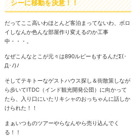
シーに移動を決意！！
だってここ高いわほとんど客泊まってないわ、ボロ
イしなんか色んな部屋作り変えるのか工事
中・・・。
なぜこんなとこが元々は890ルピーもするんだΣ(･
Д･ﾉ)ﾉ
そしてテキトーなゲストハウス探し＆街散策しなが
ら歩いてITDC（インド観光開発公団）に向かって
たら、入り口にいたリキシャのおっちゃんに話しか
けられた！！
まぁいつものツアーやらなんやら売り込んでく
る！！