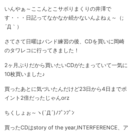
近畿
九州
いんやぁ～ここんとこサボりまくりの井澤で
世界一周ブログ
す・・・日記ってなかなか続かないんよねぇ～（;
´Д｀）
アフリカ
アジア
ヨーロッパ
中東
さてさて日曜はバンド練習の後、CDを買いに岡崎
北・中南米
東南アジア
のタワレコに行ってきました！
世界一周の準備
Web・ガジェット
2ヶ月ぶりだから買いたいCDがたまっていて一気に
スマホ・タブレット
PC・インターネット
10枚買いました♪
ポケモンGO
買ったあとに気づいたんだけど23日から4日までポ
AND
OR
イント2倍だったじゃんorz
検索
ちくしょぉ～ヽ(`Д´)ﾉﾌﾟﾝﾌﾟﾝ
買ったCDはstory of the year,INTERFERENCE、ア