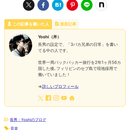
この記事を書いた人
最新記事
Yoshi（丼）
長男の設定で、「3バカ兄弟の日常」を書い
てる中の人です。
世界一周バックパッカー旅行を2年1ヶ月56カ
国した後､フィリピンのセブ島で現地採用で
働いていました！
⇒
詳しいプロフィール
-
長男：Yoshiのブログ
-
音楽