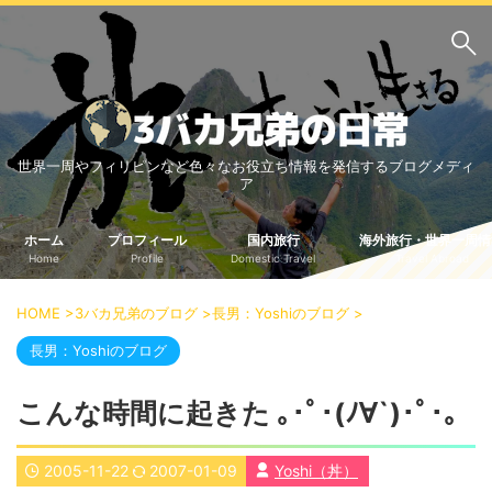
サイト内検索
世界一周やフィリピンなど色々なお役立ち情報を発信するブログメディ
3バカ兄弟のブログ
ア
三男：増田っちのブロ
次男：タクジのブログ
グ
ホーム
プロフィール
国内旅行
海外旅行・世界一周情
Home
Profile
Domestic Travel
Travel Abroad
長男：Yoshiのブログ
ビジネス・ライフハック
HOME
>
3バカ兄弟のブログ
>
長男：Yoshiのブログ
>
車関係
クレジットカード
長男：Yoshiのブログ
生活の知恵
こんな時間に起きた ｡･ﾟ･(ﾉ∀`)･ﾟ･｡
国内旅行
中部
中国・四国
2005-11-22
2007-01-09
Yoshi（丼）
北海道・東北
関東