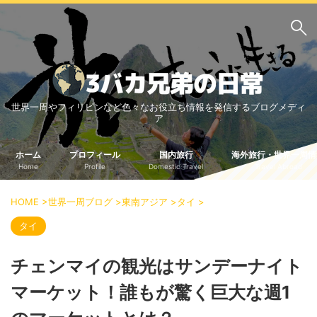
サイト内検索
世界一周やフィリピンなど色々なお役立ち情報を発信するブログメディ
3バカ兄弟のブログ
ア
三男：増田っちのブロ
次男：タクジのブログ
グ
ホーム
プロフィール
国内旅行
海外旅行・世界一周情
Home
Profile
Domestic Travel
Travel Abroad
長男：Yoshiのブログ
ビジネス・ライフハック
HOME
>
世界一周ブログ
>
東南アジア
>
タイ
>
車関係
クレジットカード
タイ
生活の知恵
チェンマイの観光はサンデーナイト
国内旅行
マーケット！誰もが驚く巨大な週1
中部
中国・四国
北海道・東北
関東