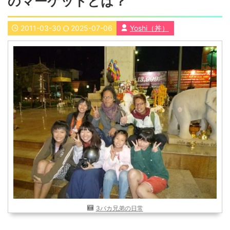
のマーケットとは？
近畿
九州
2011-03-30
2025-07-06
Yoshi（丼）
世界一周ブログ
アフリカ
アジア
ヨーロッパ
中東
北・中南米
東南アジア
世界一周の準備
Web・ガジェット
スマホ・タブレット
PC・インターネット
ポケモンGO
AND
OR
検索
3バカ兄弟の日常