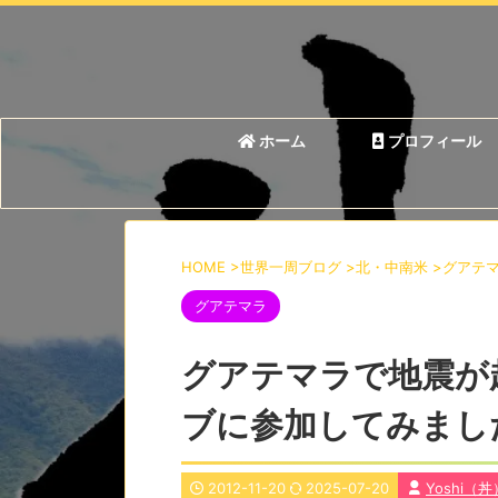
ホーム
プロフィール
HOME
>
世界一周ブログ
>
北・中南米
>
グアテ
グアテマラ
グアテマラで地震が
ブに参加してみまし
2012-11-20
2025-07-20
Yoshi（丼