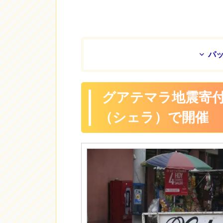
パ
グアテマラ地震寄
（シェラ）で開催