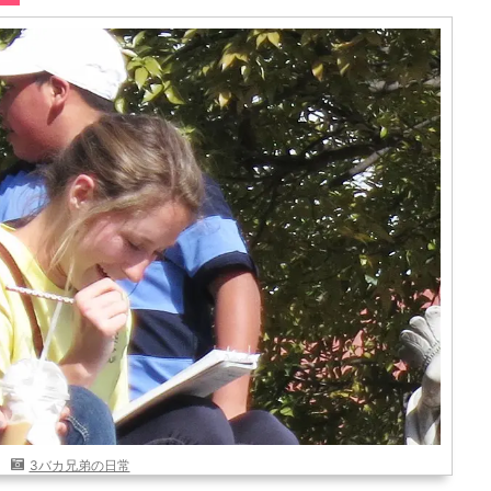
3バカ兄弟の日常