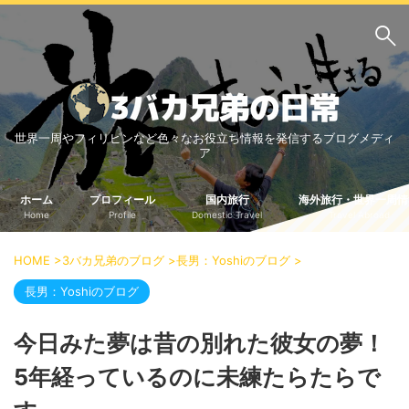
サイト内検索
世界一周やフィリピンなど色々なお役立ち情報を発信するブログメディ
3バカ兄弟のブログ
ア
三男：増田っちのブロ
次男：タクジのブログ
グ
ホーム
プロフィール
国内旅行
海外旅行・世界一周情
Home
Profile
Domestic Travel
Travel Abroad
長男：Yoshiのブログ
ビジネス・ライフハック
HOME
>
3バカ兄弟のブログ
>
長男：Yoshiのブログ
>
車関係
クレジットカード
長男：Yoshiのブログ
生活の知恵
今日みた夢は昔の別れた彼女の夢！
国内旅行
5年経っているのに未練たらたらで
中部
中国・四国
北海道・東北
関東