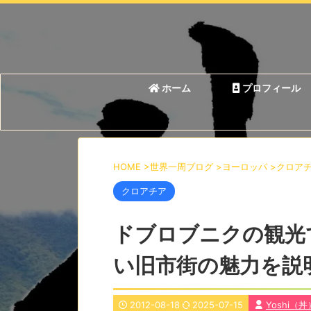
ホーム
プロフィール
HOME
>
世界一周ブログ
>
ヨーロッパ
>
クロア
クロアチア
ドブロブニクの観光
い旧市街の魅力を説
2012-08-18
2025-07-15
Yoshi（丼