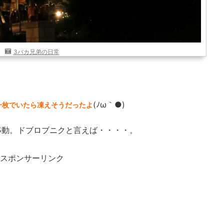
3バカ兄弟の日常
(ﾉω｀●)
一枚でいたら凍えそうだったよ
移動。ドブロブニクと言えば・・・・。
スポンサーリンク