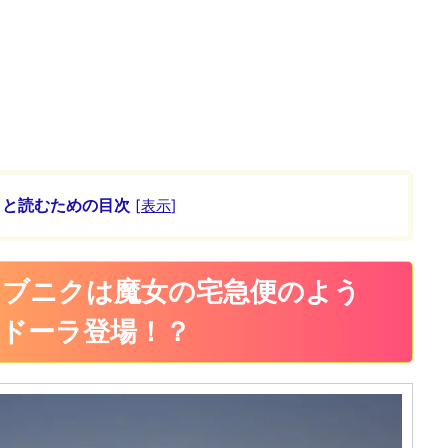
ッと読むための目次
[
表示
]
ロブニクは魔女の宅急便のよう
ドーラ登場！？