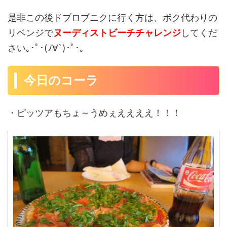
是非この後ドブロブニクに行く方は、ボク代わりの
リベンジで
ヌーディストビーチチャレンジ
してくだ
さい｡･ﾟ･(ﾉ∀`)･ﾟ･｡
今日のコーラ
・ピッツアもちょ～うめぇええええ！！！