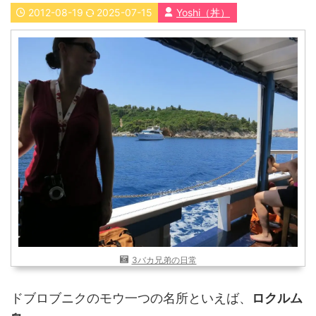
2012-08-19
2025-07-15
Yoshi（丼）
近畿
九州
世界一周ブログ
アフリカ
アジア
ヨーロッパ
中東
北・中南米
東南アジア
世界一周の準備
Web・ガジェット
スマホ・タブレット
PC・インターネット
ポケモンGO
AND
OR
3バカ兄弟の日常
検索
ドブロブニクのモウ一つの名所といえば、
ロクルム