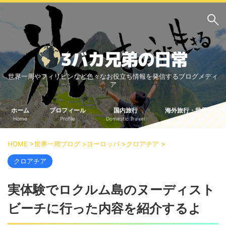
サイト内検索
世界一周やフィリピンなど色々なお役立ち情報を発信するブログメディ
3バカ兄弟のブログ
ア
三男：増田っちのブロ
次男：タクジのブログ
グ
ホーム
プロフィール
国内旅行
海外旅行・世界一周情
Home
Profile
Domestic Travel
Travel Abroad
長男：Yoshiのブログ
ビジネス・ライフハック
HOME
>
世界一周ブログ
>
ヨーロッパ
>
クロアチア
>
車関係
クレジットカード
クロアチア
生活の知恵
実体験でロクルム島のヌーディスト
国内旅行
ビーチに行った内容を紹介するよ
中部
中国・四国
北海道・東北
関東