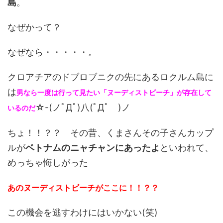
島
。
なぜかって？
なぜなら・・・・・。
クロアチアのドブロブニクの先にあるロクルム島に
は
男なら一度は行って見たい「ヌーディストビーチ」が存在して
☆-(ノﾟДﾟ)八(ﾟДﾟ )ノ
いるのだ
ちょ！！？？ その昔、くまさんその子さんカップ
ルが
ベトナムのニャチャンにあったよ
といわれて、
めっちゃ悔しがった
あのヌーディストビーチがここに！！？？
この機会を逃すわけにはいかない(笑)