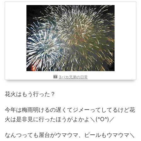
近畿
九州
世界一周ブログ
アフリカ
アジア
ヨーロッパ
中東
北・中南米
東南アジア
世界一周の準備
Web・ガジェット
3バカ兄弟の日常
スマホ・タブレット
PC・インターネット
ポケモンGO
花火はもう行った？
AND
OR
今年は梅雨明けるの遅くてジメーってしてるけど花
検索
火は是非見に行ったほうがよかよ＼(^O^)／
なんつっても屋台がウマウマ、ビールもウマウマ＼