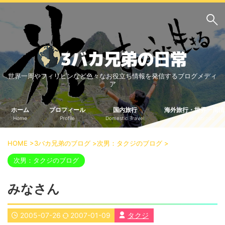
サイト内検索
世界一周やフィリピンなど色々なお役立ち情報を発信するブログメディ
3バカ兄弟のブログ
ア
三男：増田っちのブロ
次男：タクジのブログ
グ
ホーム
プロフィール
国内旅行
海外旅行・世界一周情
Home
Profile
Domestic Travel
Travel Abroad
長男：Yoshiのブログ
ビジネス・ライフハック
HOME
>
3バカ兄弟のブログ
>
次男：タクジのブログ
>
車関係
クレジットカード
次男：タクジのブログ
生活の知恵
みなさん
国内旅行
中部
中国・四国
2005-07-26
2007-01-09
タクジ
北海道・東北
関東