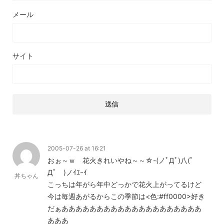
メール
サイト
2005-07-26 at 16:21
おぉ～ｗ 花火きれいやね～～☆-(ノﾟДﾟ)八(ﾟ
Дﾟ )ノｲｴｰｲ
丼ちゃん
こっちは年がら年中どっかで花火上がってるけど
今は毎週あがるからこの季節は<色:#ff0000>好き
だぁああああああああああああああああああああ
あああ