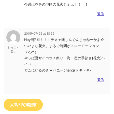
今週はウチの地区の花火じゃぁ！！！！！
返信
2005-07-26 at 18:59
Hey!!拓司！！！テメェ楽しんでんじゃねーかよ☆
いいよな花火、まるで時間がスローモーション
もっこす
君。
（v_v*）
やっぱ夏サイコウ！祭り・海・恋の季節さ{花火}ベ
イベー。
どこにいるのさ☆ハニーchang{ドキドキ}
返信
人気の関連記事