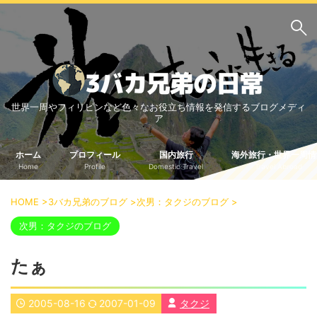
サイト内検索
世界一周やフィリピンなど色々なお役立ち情報を発信するブログメディ
3バカ兄弟のブログ
ア
三男：増田っちのブロ
次男：タクジのブログ
グ
ホーム
プロフィール
国内旅行
海外旅行・世界一周情
Home
Profile
Domestic Travel
Travel Abroad
長男：Yoshiのブログ
ビジネス・ライフハック
HOME
>
3バカ兄弟のブログ
>
次男：タクジのブログ
>
車関係
クレジットカード
次男：タクジのブログ
生活の知恵
たぁ
国内旅行
中部
中国・四国
2005-08-16
2007-01-09
タクジ
北海道・東北
関東