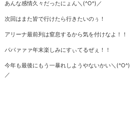
あんな感情久々だったにょん＼(^O^)／
次回はまた皆で行けたら行きたいのぅ！
アリーナ最前列は窒息するから気を付けなよ！！
パパァァァ年末楽しみにすぃてるぜぇ！！
今年も最後にもう一暴れしようやないかい＼(^O^)
／