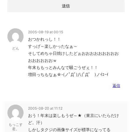
2005-08-19 at 00:15
おつかれっし！！
すっげ～楽しかったなぁ～
どん
そしてめちゃ日焼けしたどぉおおおおおおおおお
おおおおおおｗ
年末ももっとみんなで騒ごうぜぇ！！
増田っちもなぁ☆-(ノﾟДﾟ)八(ﾟДﾟ )ノｲｴｰｲ
返信
2005-08-20 at 11:12
おう！年末は楽しもうぜ～★（東京にいたらだけ
ど。汗）
もっこす
君。
しかしタクジの画像サイズが標準になってる