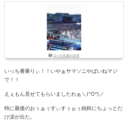
近畿
九州
世界一周ブログ
アフリカ
アジア
ヨーロッパ
中東
北・中南米
東南アジア
世界一周の準備
3バカ兄弟の日常
Web・ガジェット
いっち番乗りぃ！！いやぁサマソニやばいねマジ
スマホ・タブレット
PC・インターネット
ポケモンGO
で！！
AND
OR
えぇもん見せてもらいましたわぁ＼(^O^)／
検索
特に最後のおぅぁぅすぃすぅぉぅ純粋にちょっとだ
け涙が出た。