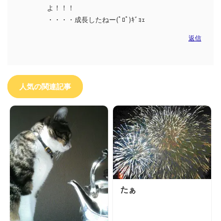
よ！！！
・・・・成長したねー(ﾟﾛﾟ)ｷﾞｮｪ
返信
人気の関連記事
たぁ