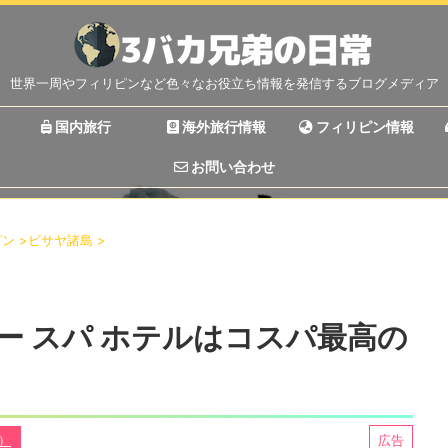
世界一周やフィリピンなど色々なお役立ち情報を発信するブログメディア
国内旅行
海外旅行情報
フィリピン情報
お問い合わせ
ピン
>
ビサヤ諸島
>
ー スパ ホテルはコスパ最高の
丼）
広告