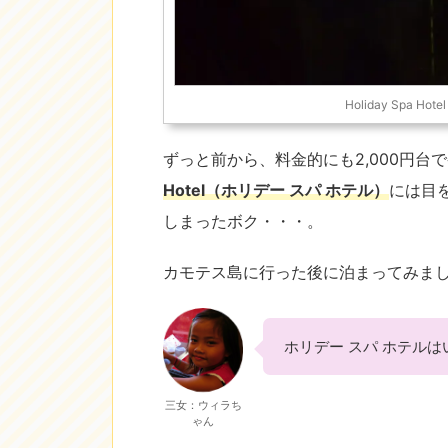
Holiday Spa
ずっと前から、料金的にも2,000円台
Hotel（ホリデー スパ ホテル）
には目
しまったボク・・・。
カモテス島に行った後に泊まってみま
ホリデー スパ ホテル
三女：ウィラち
ゃん