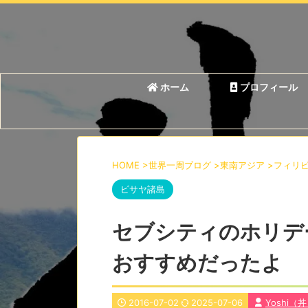
ホーム
プロフィール
HOME
>
世界一周ブログ
>
東南アジア
>
フィリ
ビサヤ諸島
セブシティのホリデ
おすすめだったよ
2016-07-02
2025-07-06
Yoshi（