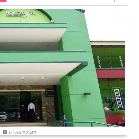
3バカ兄弟の日常