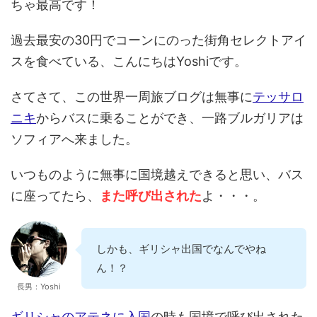
ちゃ最高です！
過去最安の30円でコーンにのった街角セレクトアイ
スを食べている、こんにちはYoshiです。
さてさて、この世界一周旅ブログは無事に
テッサロ
ニキ
からバスに乗ることができ、一路ブルガリアは
ソフィアへ来ました。
いつものように無事に国境越えできると思い、バス
に座ってたら、
また呼び出された
よ・・・。
しかも、ギリシャ出国でなんでやね
ん！？
長男：Yoshi
ギリシャのアテネに入国
の時も国境で呼び出された