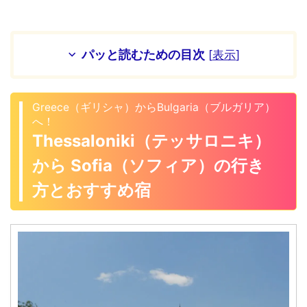
パッと読むための目次
[
表示
]
Greece（ギリシャ）からBulgaria（ブルガリア）
へ！
Thessaloniki（テッサロニキ）
から Sofia（ソフィア）の行き
方とおすすめ宿