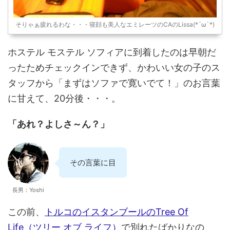
そりゃぁ疲れるわな・・・寝顔も美人なエミレーツのCAのLissa(*´ω`*)
ホステル モステル ソフィアに到着したのは早朝だ
ったためチェックインできず、かわいい女の子のス
タッフから「まずはソファで寛いでて！」のお言葉
に甘えて、20分後・・・。
「あれ？よしさ～ん？」
その言葉に目線をそちらにやると・・・
そこには、ヤスさんがおるやん(笑)
長男：Yoshi
この前、
トルコのイスタンブールのTree Of
Life（ツリー オブ ライフ）
で別れたばかりなの