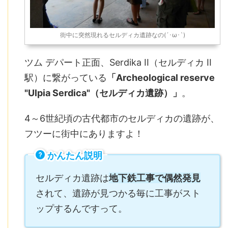
街中に突然現れるセルディカ遺跡なの(´･ω･`)
ツム デパート正面、Serdika II（セルディカ II
駅）に繋がっている
「Archeological reserve
"Ulpia Serdica"（セルディカ遺跡）」
。
4～6世紀頃の古代都市のセルディカの遺跡が、
フツーに街中にありますよ！
かんたん説明
セルディカ遺跡は
地下鉄工事で偶然発見
されて、遺跡が見つかる毎に工事がスト
ップするんですって。