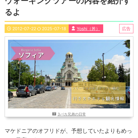
ウォーキングツアーの内容を紹介す
近畿
九州
るよ
世界一周ブログ
アフリカ
アジア
2012-07-22
2025-07-18
Yoshi（丼）
広告
ヨーロッパ
中東
北・中南米
東南アジア
世界一周の準備
Web・ガジェット
スマホ・タブレット
PC・インターネット
ポケモンGO
AND
OR
検索
3バカ兄弟の日常
マケドニアのオフリドが、予想していたよりもめっ