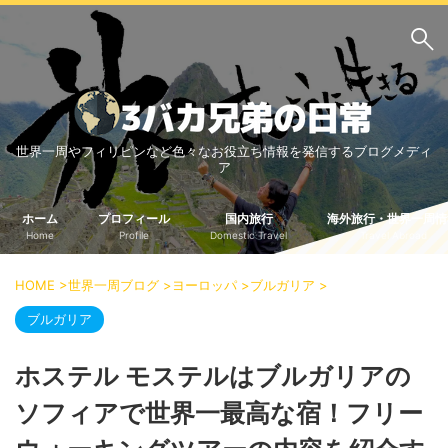
サイト内検索
世界一周やフィリピンなど色々なお役立ち情報を発信するブログメディ
3バカ兄弟のブログ
ア
三男：増田っちのブロ
次男：タクジのブログ
グ
ホーム
プロフィール
国内旅行
海外旅行・世界一周情
Home
Profile
Domestic Travel
Travel Abroad
長男：Yoshiのブログ
ビジネス・ライフハック
HOME
>
世界一周ブログ
>
ヨーロッパ
>
ブルガリア
>
車関係
クレジットカード
ブルガリア
生活の知恵
ホステル モステルはブルガリアの
国内旅行
ソフィアで世界一最高な宿！フリー
中部
中国・四国
北海道・東北
関東