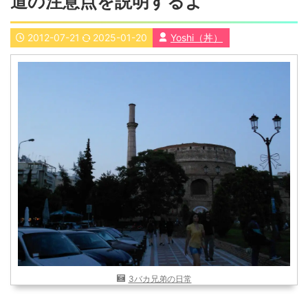
道の注意点を説明するよ
近畿
九州
2012-07-21
2025-01-20
Yoshi（丼）
世界一周ブログ
アフリカ
アジア
ヨーロッパ
中東
北・中南米
東南アジア
世界一周の準備
Web・ガジェット
スマホ・タブレット
PC・インターネット
ポケモンGO
AND
OR
検索
3バカ兄弟の日常