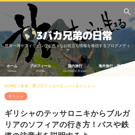
サイト内検索
世界一周やフィリピンなど色々なお役立ち情報を発信するブログメディ
3バカ兄弟のブログ
ア
三男：増田っちのブロ
次男：タクジのブログ
グ
ホーム
プロフィール
国内旅行
海外旅行・世界一周情
Home
Profile
Domestic Travel
Travel Abroad
長男：Yoshiのブログ
ビジネス・ライフハック
HOME
>
世界一周ブログ
>
ヨーロッパ
>
ギリシャ
>
車関係
クレジットカード
ギリシャ
生活の知恵
ギリシャのテッサロニキからブルガ
国内旅行
リアのソフィアの行き方！バスや鉄
中部
中国・四国
北海道・東北
関東