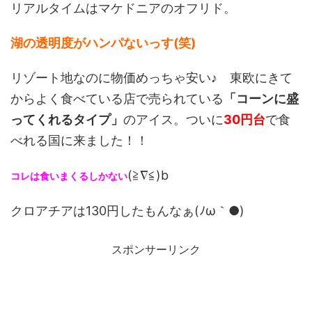
リアルタイムはマケドニアのオフリド。
湖の透明度がハンパないっす(笑)
リゾート地なのに物価めっちゃ安い♪ 東欧にきて
からよく食べている店で売られている
「コーンに盛
ってくれるタイプ」
のアイス。ついに
30円台
で食
べれる国に来ました！！
(≧∇≦)b
コレは食いまくるしかない
クロアチアは130円したもんなぁ(ﾉω｀●)
スポンサーリンク