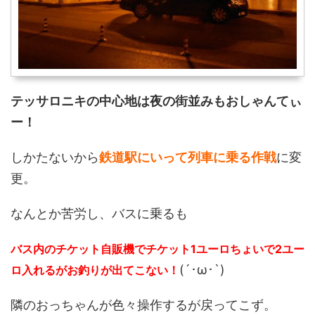
テッサロニキの中心地は夜の街並みもおしゃんてぃ
ー！
しかたないから
鉄道駅にいって列車に乗る作戦
に変
更。
なんとか苦労し、バスに乗るも
バス内のチケット自販機でチケット1ユーロちょいで2ユー
(´･ω･`)
ロ入れるがお釣りが出てこない！
隣のおっちゃんが色々操作するが戻ってこず。