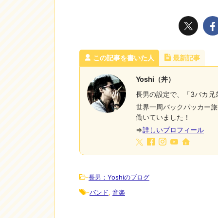
この記事を書いた人
最新記事
Yoshi（丼）
長男の設定で、「3バカ兄
世界一周バックパッカー旅
働いていました！
⇒
詳しいプロフィール
-
長男：Yoshiのブログ
-
バンド
,
音楽