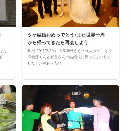
初
タケ結婚おめっでとう♪また世界一周
から帰ってきたら再会しよう
まし
昨日 2011/2/19 に大学時代からの友人タケこと小
前
澤健彦くんと有香さんの結婚式に行ってまいりま
した♪ いやぁ～人の ...