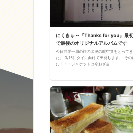
にくきゅ～『Thanks for you』最
で最後のオリジナルアルバムです
今日世界一周の旅の出発の航空券をとってき
た。 3/16にタイに向けて出発します。 その
に・・・ジャケットは今おざ吉 ...