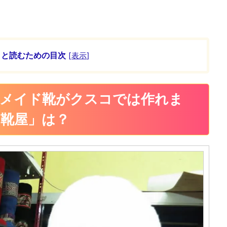
ッと読むための目次
[
表示
]
ーメイド靴がクスコでは作れま
靴屋」は？