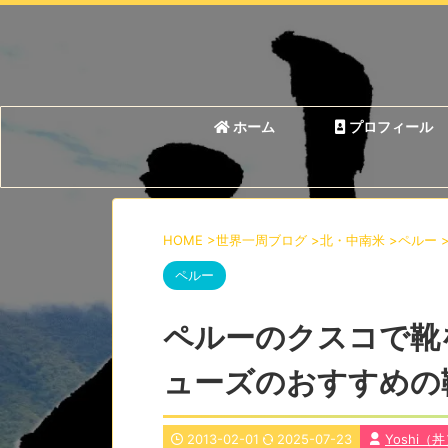
ホーム
プロフィール
HOME
>
世界一周ブログ
>
北・中南米
>
ペルー
ペルー
ペルーのクスコで靴
ューズのおすすめの
2013-02-01
2025-07-23
Yoshi（