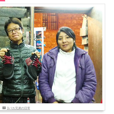
3バカ兄弟の日常