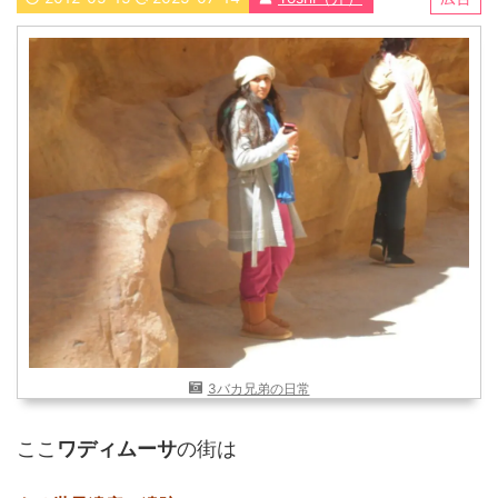
近畿
九州
世界一周ブログ
アフリカ
アジア
ヨーロッパ
中東
北・中南米
東南アジア
世界一周の準備
Web・ガジェット
スマホ・タブレット
PC・インターネット
ポケモンGO
AND
OR
3バカ兄弟の日常
検索
ここ
ワディムーサ
の街は