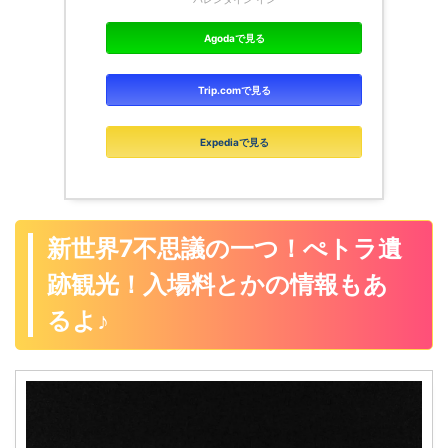
Agodaで見る
Trip.comで見る
Expediaで見る
新世界7不思議の一つ！ぺトラ遺
跡観光！入場料とかの情報もあ
るよ♪