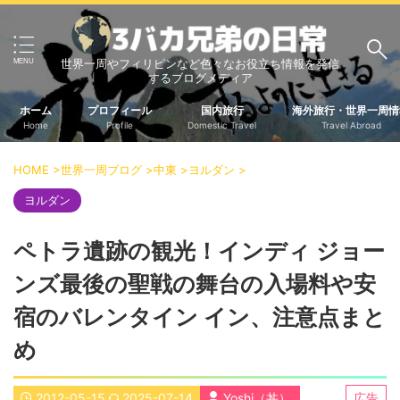
世界一周やフィリピンなど色々なお役立ち情報を発信
サイト内検索
するブログメディア
ホーム
プロフィール
国内旅行
海外旅行・世界一周情
Home
Profile
Domestic Travel
Travel Abroad
3バカ兄弟のブログ
HOME
>
世界一周ブログ
>
中東
>
ヨルダン
>
三男：増田っちのブロ
次男：タクジのブログ
グ
ヨルダン
長男：Yoshiのブログ
ペトラ遺跡の観光！インディ ジョー
ビジネス・ライフハック
ンズ最後の聖戦の舞台の入場料や安
車関係
クレジットカード
生活の知恵
宿のバレンタイン イン、注意点まと
国内旅行
め
中部
中国・四国
北海道・東北
関東
2012-05-15
2025-07-14
Yoshi（丼）
広告