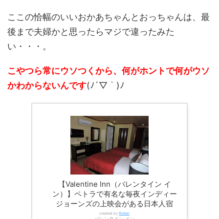
ここの恰幅のいいおかあちゃんとおっちゃんは、最
後まで夫婦かと思ったらマジで違ったみた
い・・・。
こやつら常にウソつくから、何がホントで何がウソ
かわからないんです
(ﾉ´▽｀)ﾉ
【Valentine Inn（バレンタイン イ
ン）】ペトラで有名な毎夜インディー
ジョーンズの上映会がある日本人宿
created by
Rinker
バレンタイン イン