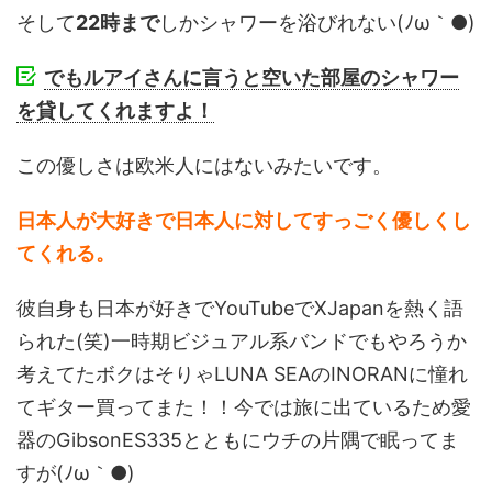
そして
22時まで
しかシャワーを浴びれない(ﾉω｀●)
でもルアイさんに言うと空いた部屋のシャワー
を貸してくれますよ！
この優しさは欧米人にはないみたいです。
日本人が大好きで日本人に対してすっごく優しくし
てくれる。
彼自身も日本が好きでYouTubeでXJapanを熱く語
られた(笑)一時期ビジュアル系バンドでもやろうか
考えてたボクはそりゃLUNA SEAのINORANに憧れ
てギター買ってまた！！今では旅に出ているため愛
器のGibsonES335とともにウチの片隅で眠ってま
すが(ﾉω｀●)