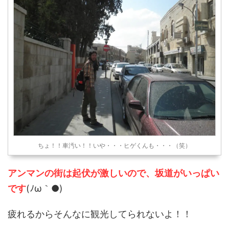
ちょ！！車汚い！！いや・・・ヒゲくんも・・・（笑）
アンマンの街は起伏が激しいので、坂道がいっぱい
です
(ﾉω｀●)
疲れるからそんなに観光してられないよ！！