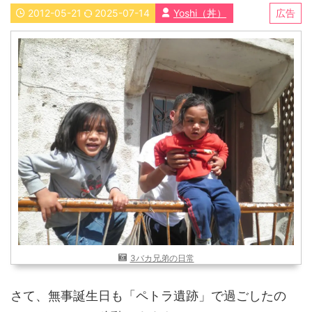
2012-05-21
2025-07-14
Yoshi（丼）
広告
近畿
九州
世界一周ブログ
アフリカ
アジア
ヨーロッパ
中東
北・中南米
東南アジア
世界一周の準備
Web・ガジェット
スマホ・タブレット
PC・インターネット
ポケモンGO
AND
OR
検索
3バカ兄弟の日常
さて、無事誕生日も「ペトラ遺跡」で過ごしたの