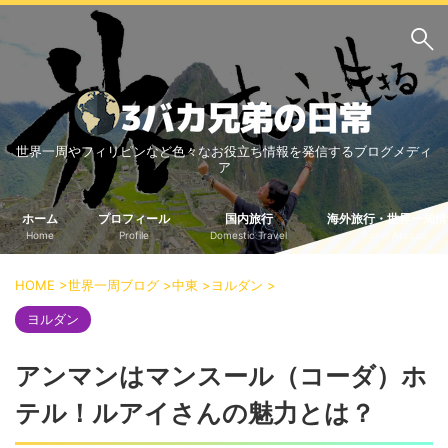
サイト内検索
世界一周やフィリピンなど色々なお役立ち情報を発信するブログメディ
3バカ兄弟のブログ
ア
三男：増田っちのブロ
次男：タクジのブログ
グ
ホーム
プロフィール
国内旅行
海外旅行・世界一周情
Home
Profile
Domestic Travel
Travel Abroad
長男：Yoshiのブログ
ビジネス・ライフハック
HOME
>
世界一周ブログ
>
中東
>
ヨルダン
>
車関係
クレジットカード
ヨルダン
生活の知恵
アンマンはマンスール（コーダ）ホ
国内旅行
テル！ルアイさんの魅力とは？
中部
中国・四国
北海道・東北
関東