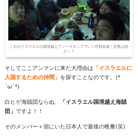
これがイスラエルの国境越えでノースタンプでいく作戦会議！生贄は誰
だ！？
そしてここアンマンに来た大理由は
「イスラエルに
入国するための仲間」
を探すことなのです。(*
´ω`*)
白ヒゲ海賊団ならぬ、
「イスラエル国境越え海賊
団」
ですよ！！
そのメンバー＋宿にいた日本人で最後の晩餐(笑)