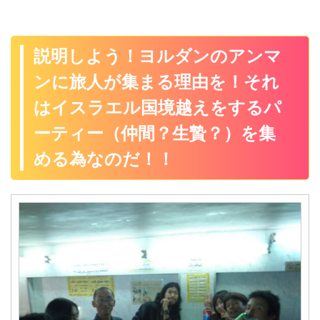
説明しよう！ヨルダンのアンマ
ンに旅人が集まる理由を！それ
はイスラエル国境越えをするパ
ーティー（仲間？生贄？）を集
める為なのだ！！