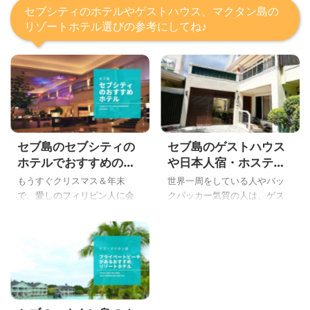
セブシティのホテルやゲストハウス、マクタン島の
リゾートホテル選びの参考にしてね♪
セブ島のセブシティの
セブ島のゲストハウス
ホテルでおすすめの高
や日本人宿・ホステル
級ホテルから中級、安
は？おすすめから格安
もうすぐクリスマス＆年末
世界一周をしている人やバッ
いホテルを徹底解説
まで実際に泊まってみ
で、愛しのフィリピン人に会
クパッカー気質の人は、ゲス
た感想だよ
いに行かれる方も多い時期で
トハウスや日本人宿・ホステ
す。 年末のセブ島にはいい思
ルを探しますよね！ もうバッ
い出がない、こんばんわYoshi
クパッカー生活は卒業して、
です。 いつもフィリピンのセ
ホテル暮らししたいけどお金
ブ島に行く人は、決まったホ
がない、こんにちはYoshiで
テルがありますね。 はてな で
す。 フィリピンのセブ島でリ
も、初めてセブ島に旅行に行
ゾートホテルに泊まりたい人