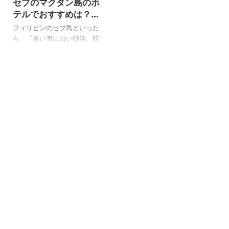
セブのマクタン島のホ
く人や、ちょっと次は違うセ
はいいけど、バックパッカー
ブシティのホテルにしようと
や学生・現地で何かやりたい
テルでおすすめは？高
いう人は、「セブシティで、
人は、格安のゲストハウスや
級から安いところまで
フィリピンのセブ島といった
どこかいいホテルはない？」
日本人宿、ホステルで現地情
プライベートビーチが
ら、「青い海に白い砂浜、照
って考えるよね？ おすすめの
報を集めたいですね！ 今回、
あるホテルまとめ
りつける太陽に白い水
セブシティのホテルは？ ちょ
色々とセブ島のゲストハウス
着！？」ですね！ そんなイメ
っと安いセブシティのホテル
や日本人宿、ホステルを身を
ージを毎回友達にいわれる、
がいいけど、プールとかあ
もってゲストハウスホッピン
こんばんわYoshiです。 セブ島
る？ 朝食やプール付き、バー
グしたボク。 ということで、
に旅行に行ったら、ビーチで
付きなど色々と迷いますよね
今日は「セブ島のゲストハウ
ビールでも飲みながらのんび
...
スや ...
りとって・・・。 それができ
るのは、空港があるマクタン
島のリゾートホテルだけな
の！ はてな え？セブのマクタ
ン島のリゾートホテルって？
プライベートビーチがあるリ
ゾートホテルは？ ちょっと安
いマクタン島のホテルでもプ
ライベートビーチってある
の？ セブのマクタン島のリゾ
ートホテルって、どんなホテ