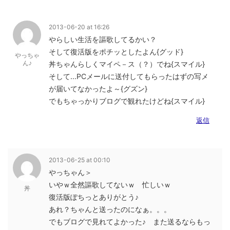
2013-06-20 at 16:26
やらしい生活を謳歌してるかい？
そして復活版をポチッとしたよん{グッド}
やっちゃ
ん♪
丼ちゃんらしくマイペ－ス（？）でね{スマイル}
そして...PCメールに送付してもらったはずの写メ
が届いてなかったよ～{グズン}
でもちゃっかりブログで観れたけどね{スマイル}
返信
2013-06-25 at 00:10
やっちゃん＞
いやｗ全然謳歌してないｗ 忙しいｗ
丼
復活版ぽちっとありがとう♪
あれ？ちゃんと送ったのになぁ。。。
でもブログで見れてよかった♪ また送るならもっ