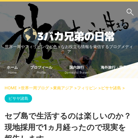
サイト内検索
世界一周やフィリピンなど色々なお役立ち情報を発信するブログメディ
3バカ兄弟のブログ
ア
三男：増田っちのブロ
次男：タクジのブログ
グ
ホーム
プロフィール
国内旅行
海外旅行・世界一周情
Home
Profile
Domestic Travel
Travel Abroad
長男：Yoshiのブログ
ビジネス・ライフハック
HOME
>
世界一周ブログ
>
東南アジア
>
フィリピン
>
ビサヤ諸島
>
車関係
クレジットカード
ビサヤ諸島
生活の知恵
セブ島で生活するのは楽しいのか？
国内旅行
現地採用で1ヵ月経ったので現実を
中部
中国・四国
北海道・東北
関東