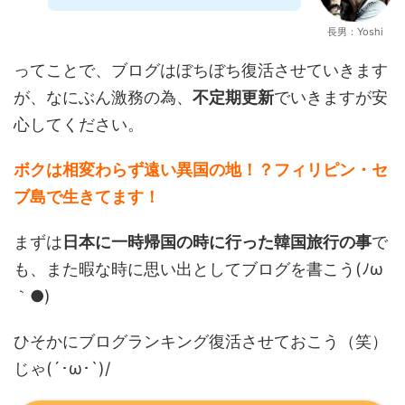
長男：Yoshi
ってことで、ブログはぼちぼち復活させていきます
が、なにぶん激務の為、
不定期更新
でいきますが安
心してください。
ボクは相変わらず遠い異国の地！？フィリピン・セ
ブ島で生きてます！
まずは
日本に一時帰国の時に行った韓国旅行の事
で
も、また暇な時に思い出としてブログを書こう(ﾉω
｀●)
ひそかにブログランキング復活させておこう（笑）
じゃ(´･ω･`)/