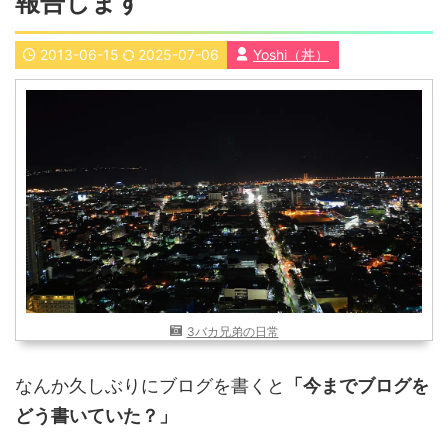
報告します
近畿
九州
2013-06-15
2025-07-06
Yoshi（丼）
世界一周ブログ
アフリカ
アジア
ヨーロッパ
中東
北・中南米
東南アジア
世界一周の準備
Web・ガジェット
スマホ・タブレット
PC・インターネット
ポケモンGO
AND
OR
3バカ兄弟の日常
検索
なんか久しぶりにブログを書くと
「今までブログを
どう書いていた？」