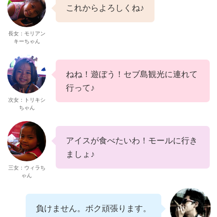
これからよろしくね♪
長女：モリアン
キーちゃん
ねね！遊ぼう！セブ島観光に連れて
行って♪
次女：トリキシ
ちゃん
アイスが食べたいわ！モールに行き
ましょ♪
三女：ウィラち
ゃん
負けません。ボク頑張ります。