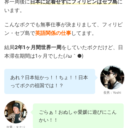
界一周後に
日本に定着せずにフィリピンはセブ島
に
います。
こんなボクでも無事仕事が決まりまして、フィリピ
ン・セブ島で
英語関係の仕事
してます。
結局
2年1ヶ月間世界一周
をしていたボクだけど、日
本滞在期間は1ヶ月でした(ﾉω｀●)
あれ？日本短かっ！！ちょ！！日本
ってボクの祖国では！？
長男：Yoshi
ごらぁ！おぬしゃ愛媛に遊びにこん
かい！！
次男：タクジ