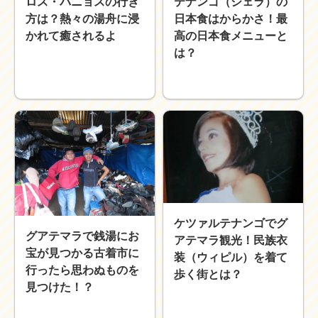
ロス・バニョスの行き
テナンゴ（シェラ）の
方は？熱々の湯舟に浸
日本食はからかさ！最
かれて癒されるよ
高の日本食メニューと
は？
ケツァルテナンゴでグ
グアテマラで銭湯にお
アテマラ観光！民族衣
宝が見つかる古着市に
装（ウィピル）を着て
行ったら思わぬものを
歩く街とは？
見つけた！？