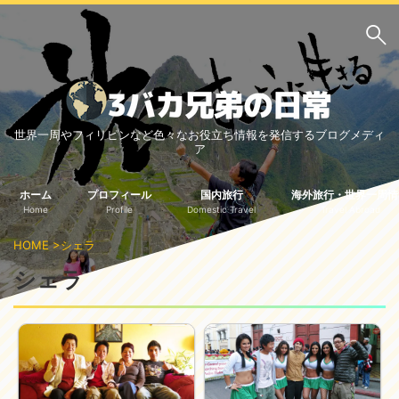
サイト内検索
世界一周やフィリピンなど色々なお役立ち情報を発信するブログメディ
3バカ兄弟のブログ
ア
三男：増田っちのブロ
次男：タクジのブログ
グ
ホーム
プロフィール
国内旅行
海外旅行・世界一周情
Home
Profile
Domestic Travel
Travel Abroad
長男：Yoshiのブログ
HOME
>
シェラ
ビジネス・ライフハック
シェラ
車関係
クレジットカード
生活の知恵
国内旅行
中部
中国・四国
北海道・東北
関東