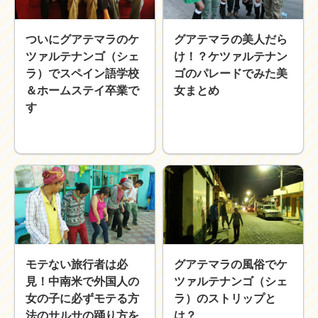
近畿
九州
ついにグアテマラのケ
グアテマラの美人だら
世界一周ブログ
ツァルテナンゴ（シェ
け！？ケツァルテナン
アフリカ
アジア
ラ）でスペイン語学校
ゴのパレードでみた美
ヨーロッパ
中東
＆ホームステイ卒業で
女まとめ
北・中南米
東南アジア
す
世界一周の準備
Web・ガジェット
スマホ・タブレット
PC・インターネット
ポケモンGO
AND
OR
検索
モテない旅行者は必
グアテマラの風俗でケ
見！中南米で外国人の
ツァルテナンゴ（シェ
女の子に必ずモテる方
ラ）のストリップと
法のサルサの踊り方を
は？