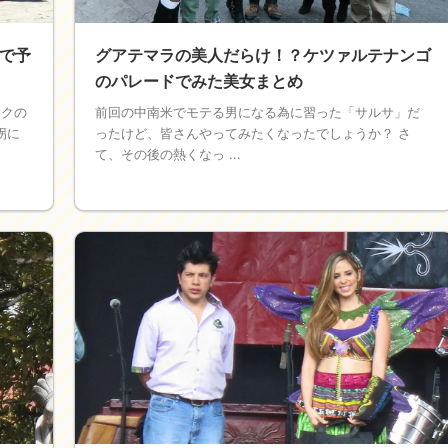
で予
グアテマラの美人だらけ！？ケツァルテナンゴ
のパレードでみた美女まとめ
ボクの
前回の中南米でモテる男になる為に習った「サルサ」だ
拐に
ったけど、皆さんやってみたくなったでしょうか？ さ
て、その後の熱くなっ ...