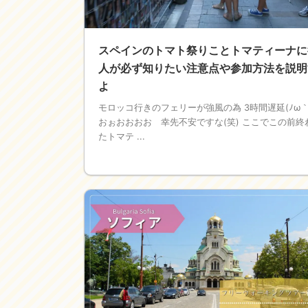
スペインのトマト祭りことトマティーナに
人が必ず知りたい注意点や参加方法を説明
よ
モロッコ行きのフェリーが強風の為 3時間遅延(ﾉω｀
おぉおおおお 幸先不安ですな(笑) ここでこの前終
たトマテ ...