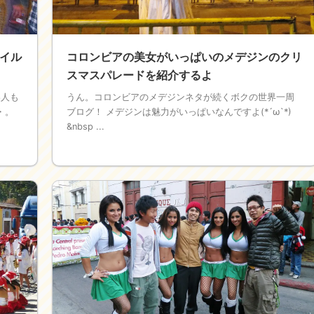
イル
コロンビアの美女がいっぱいのメデジンのクリ
スマスパレードを紹介するよ
美人も
うん。コロンビアのメデジンネタが続くボクの世界一周
・。
ブログ！ メデジンは魅力がいっぱいなんですよ(*´ω`*)
&nbsp ...