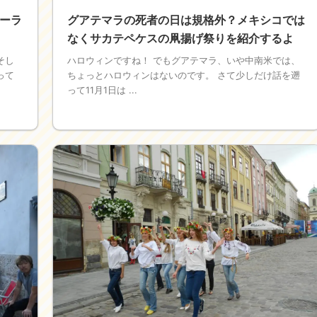
ーラ
グアテマラの死者の日は規格外？メキシコでは
なくサカテペケスの凧揚げ祭りを紹介するよ
そし
ハロウィンですね！ でもグアテマラ、いや中南米では、
って
ちょっとハロウィンはないのです。 さて少しだけ話を遡
って11月1日は ...