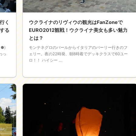
行く
ウクライナのリヴィウの観光はFanZoneで
する
EURO2012観戦！ウクライナ美女も多い魅力
とは？
●)
モンテネグロのバールからイタリアのバーリー行きのフ
わっ
ェリー。夜の22時発、朝8時着でデッキクラスで60ユー
ロ！！ ハイシー ...