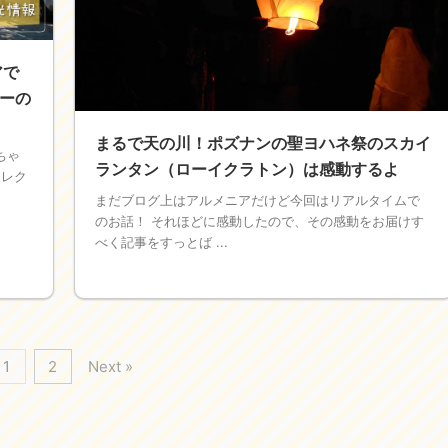
アで
ーの
まるで天の川！ポズナンの聖ヨハネ祭のスカイ
ちゃ
ランタン（ローイクラトン）は感動するよ
セレク
まだブログ上はアルメニアだけど今回はリアルタイムで
のお話！ それほどに感動したので、その感動をお届けす
べく記事をすっとば ...
1
2
Next »