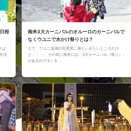
日程
南米3大カーニバルのオルーロのカーニバルで
なくウユニで水かけ祭りとは？
スは
さて、ウユニ塩湖の写真第二弾といきたいところだけ
生活
ど・・・。 その前に南米には「3大カーニバル（祭り）」
があるのです♪ 今 ...