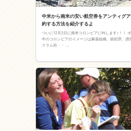
中米から南米の安い航空券をアンティグア
約する方法を紹介するよ
ついに12月2日に南米コロンビアにINします♪！！ 
中のコロンビアのイメージは麻薬組織、銃犯罪、誘
スラム街・・ ...