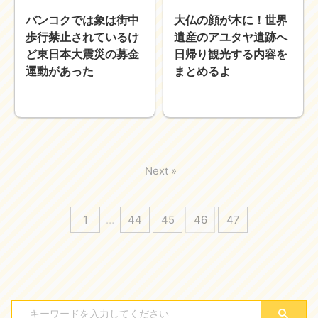
バンコクでは象は街中
大仏の顔が木に！世界
歩行禁止されているけ
遺産のアユタヤ遺跡へ
ど東日本大震災の募金
日帰り観光する内容を
運動があった
まとめるよ
Next »
1
…
44
45
46
47