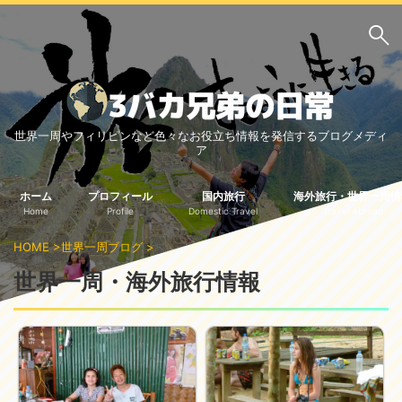
サイト内検索
世界一周やフィリピンなど色々なお役立ち情報を発信するブログメディ
3バカ兄弟のブログ
ア
三男：増田っちのブロ
次男：タクジのブログ
グ
ホーム
プロフィール
国内旅行
海外旅行・世界一周情
Home
Profile
Domestic Travel
Travel Abroad
長男：Yoshiのブログ
HOME
>
世界一周ブログ
>
ビジネス・ライフハック
世界一周・海外旅行情報
車関係
クレジットカード
生活の知恵
国内旅行
中部
中国・四国
北海道・東北
関東