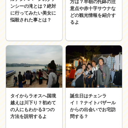
方は？早朝の托鉢の注
ンシーの滝とは？絶対
意点や赤十字サウナな
に行ってみたい美女に
どの観光情報を紹介す
悩殺された事とは？
るよ
タイからラオスへ国境
誕生日はチェンラ
越えは川下り？初めて
イ！？ナイトバザール
の人にもわかる3つの
からの出会いでお宅訪
方法を説明するよ
問する？