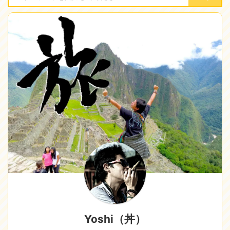
Yoshi（丼）