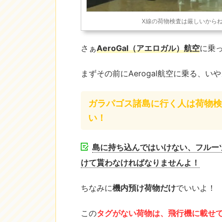
X線の荷物検査は厳しいからね♪
さぁ
AeroGal（アエロガル）航空
に乗
まずその前にAerogal航空に乗る、
ガラパゴス諸島に行く人は荷物検
い！
島に持ち込んではいけない、フルー
けて貰わなければなりませんよ！
ちなみに
機内預け荷物だけ
でいいよ！
この
タグがない荷物は、飛行機に載せ