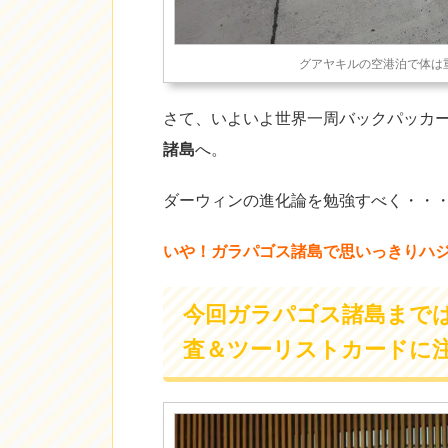
グアヤキルの空港泊で体は
さて、いよいよ世界一周バックパッカ
諸島
へ。
ダーウィンの進化論を勉強すべく・・
いや！ガラパゴス諸島で思いっきりハ
今回ガラパゴス諸島まではA
査＆ツーリストカードに