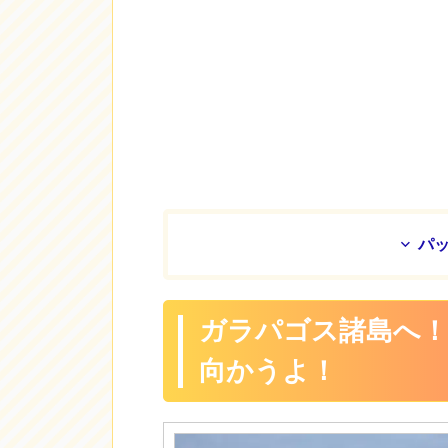
パ
ガラパゴス諸島へ！A
向かうよ！