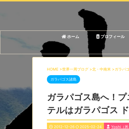
ホーム
プロフィール
HOME
>
世界一周ブログ
>
北・中南米
>
ガラパ
ガラパゴス諸島
ガラパゴス島へ！プ
テルはガラパゴス 
2012-12-26
2025-02-24
Yoshi（