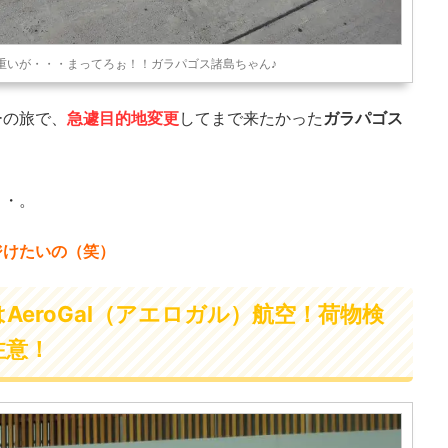
重いが・・・まってろぉ！！ガラパゴス諸島ちゃん♪
ーの旅で、
急遽目的地変更
してまで来たかった
ガラパゴス
・・。
ジけたいの（笑）
eroGal（アエロガル）航空！荷物検
注意！