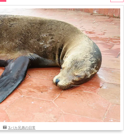
3バカ兄弟の日常