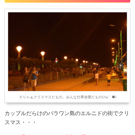
そりゃぁクリスマスだもの。みんな仕事放棄だもの(ﾉω｀●)
カップルだらけのパラワン島のエルニドの街でクリ
スマス・・・