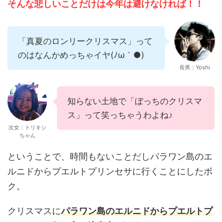
そんな悲しいことだけは今年は避けなければ！！
「真夏のロンリークリスマス」って
のはなんかめっちゃイヤ(ﾉω｀●)
長男：Yoshi
知らない土地で「ぼっちのクリスマ
ス」って笑っちゃうわよね♪
次女：トリキシ
ちゃん
ということで、時間もないことだしパラワン島のエ
ルニドからプエルトプリンセサに行くことにしたボ
ク。
クリスマスに
パラワン島のエルニドからプエルトプ