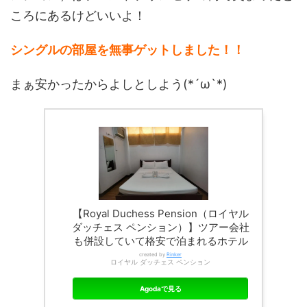
ころにあるけどいいよ！
シングルの部屋を無事ゲットしました！！
まぁ安かったからよしとしよう(*´ω`*)
【Royal Duchess Pension（ロイヤル
ダッチェス ペンション）】ツアー会社
も併設していて格安で泊まれるホテル
created by
Rinker
ロイヤル ダッチェス ペンション
Agodaで見る