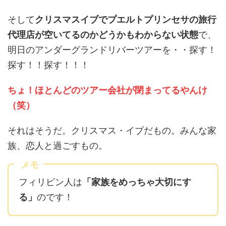
そして
クリスマスイブでプエルトプリンセサの旅行
代理店が空いてるのかどうかもわからない状態
で、
明日のアンダーグランドリバーツアーを・・探す！
探す！！探す！！！
ちょ！ほとんどのツアー会社が閉まってるやんけ
（笑）
それはそうだ。クリスマス・イブだもの。みんな家
族、恋人と過ごすもの。
メモ
フィリピン人は
「家族をめっちゃ大切にす
る」
のです！