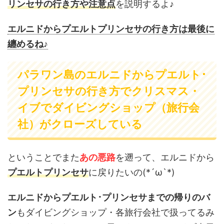
リンセサの行き方や注意点
を説明するよ♪
エルニドからプエルトプリンセサの行き方は最後に
纏めるね♪
パラワン島のエルニドからプエルト･
プリンセサの行き方でクリスマス・
イブでダイビングショップ（旅行会
社）がクローズしている
ということでまた
あの悪路
を遡って、エルニドから
プエルトプリンセサ
に戻りたいの(*´ω`*)
エルニドからプエルト･プリンセサまでの帰りのバ
ン
もダイビングショップ・各旅行会社で扱ってるみ