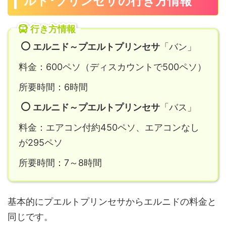
ルト･プリンセサの行き方情報
行き方情報
エルニド～プエルトプリンセサ
「バン」
料金：600ペソ（ディスカウントで500ペソ）
所要時間：6時間
エルニド～プエルトプリンセサ
「バス」
料金：エアコン付約450ペソ、エアコンなし
が295ペソ
所要時間：7～8時間
基本的にプエルトプリンセサからエルニドの料金と
同じです。