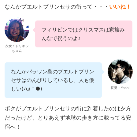
なんかプエルトプリンセサの街って・・・
いいね！
フィリピンではクリスマスは家族み
んなで祝うのよ♪
次女：トリキシ
ちゃん
なんかパラワン島のプエルトプリン
セサはのんびりしているし、人も優
しい(ﾉω｀●)
長男：Yoshi
ボクがプエルトプリンセサの街に到着したのは夕方
だったけど、とりあえず地球の歩き方に載ってる安
宿へ！