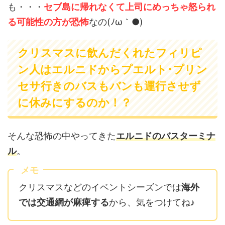
も・・・
セブ島に帰れなくて上司にめっちゃ怒られ
る可能性の方が恐怖
なの(ﾉω｀●)
クリスマスに飲んだくれたフィリピ
ン人はエルニドからプエルト･プリン
セサ行きのバスもバンも運行させず
に休みにするのか！？
そんな恐怖の中やってきた
エルニドのバスターミナ
ル
。
メモ
クリスマスなどのイベントシーズンでは
海外
では交通網が麻痺する
から、気をつけてね♪