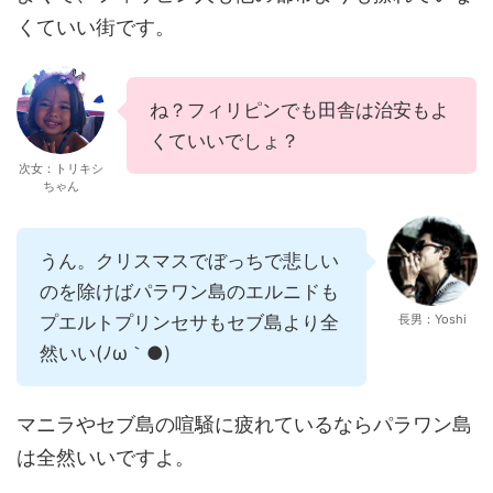
くていい街です。
ね？フィリピンでも田舎は治安もよ
くていいでしょ？
次女：トリキシ
ちゃん
うん。クリスマスでぼっちで悲しい
のを除けばパラワン島のエルニドも
プエルトプリンセサもセブ島より全
長男：Yoshi
然いい(ﾉω｀●)
マニラやセブ島の喧騒に疲れているならパラワン島
は全然いいですよ。