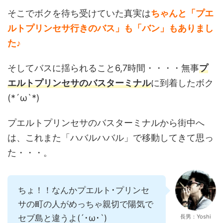
そこでボクを待ち受けていた真実は
ちゃんと「プエ
ルトプリンセサ行きのバス」も「バン」もありまし
た♪
そしてバスに揺られること6,7時間・・・・無事
プ
エルトプリンセサのバスターミナル
に到着したボク
(*´ω`*)
プエルトプリンセサのバスターミナルから街中へ
は、これまた「ハバルハバル」で移動してきて思っ
た・・・。
ちょ！！なんかプエルト･プリンセ
サの町の人がめっちゃ親切で陽気で
セブ島と違うよ(´･ω･`)
長男：Yoshi