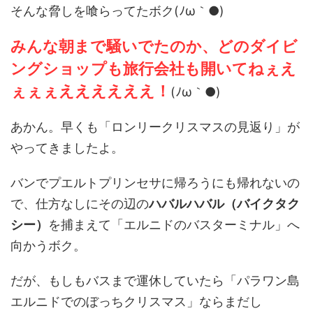
そんな脅しを喰らってたボク(ﾉω｀●)
みんな朝まで騒いでたのか、どのダイビ
ングショップも旅行会社も開いてねぇえ
ぇぇぇええええええ！
(ﾉω｀●)
あかん。早くも「ロンリークリスマスの見返り」が
やってきましたよ。
バンでプエルトプリンセサに帰ろうにも帰れないの
で、仕方なしにその辺の
ハバルハバル（バイクタク
シー）
を捕まえて「エルニドのバスターミナル」へ
向かうボク。
だが、もしもバスまで運休していたら「パラワン島
エルニドでのぼっちクリスマス」ならまだし