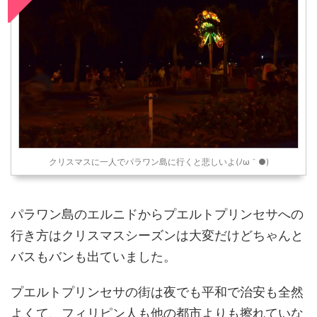
クリスマスに一人でパラワン島に行くと悲しいよ(ﾉω｀●)
パラワン島のエルニドからプエルトプリンセサへの
行き方はクリスマスシーズンは大変だけどちゃんと
バスもバンも出ていました。
プエルトプリンセサの街は夜でも平和で治安も全然
よくて、フィリピン人も他の都市よりも擦れていな