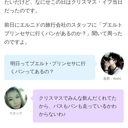
たいだけど、なにせこの日はクリスマス・イブ当日
だったのです。
前日にエルニドの旅行会社のスタッフに「プエルト
プリンセサに行くバンがあるのか？」聞いて周った
のですよ。
明日ってプエルト･プリンセサに行
くバンってあるの？
長男：Yoshi
クリスマスでみんな飲んだくれてた
から、バスもバンも走っているかわ
スタッフ
からないわ♪