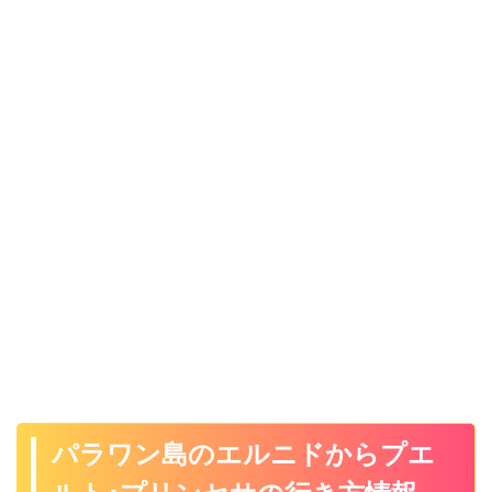
パラワン島のエルニドからプエ