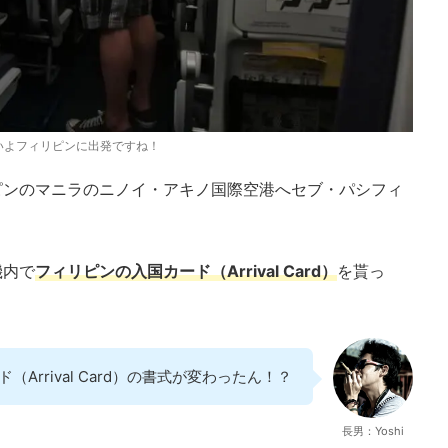
いよフィリピンに出発ですね！
ピンのマニラのニノイ・アキノ国際空港へセブ・パシフィ
機内で
フィリピンの入国カード（Arrival Card）
を貰っ
rrival Card）の書式が変わったん！？
長男：Yoshi