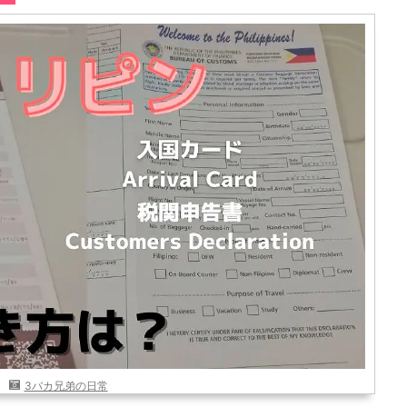
3バカ兄弟の日常