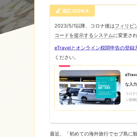
追記 2024/4
2023/5/1以降、コロナ後は
フィリピン
コードを提示するシステム
に変更さ
eTravelとオンライン税関申告の登
ください。
参考
eTr
な入力
コロナ
ン接種
最近、「初めての海外旅行でセブ島に