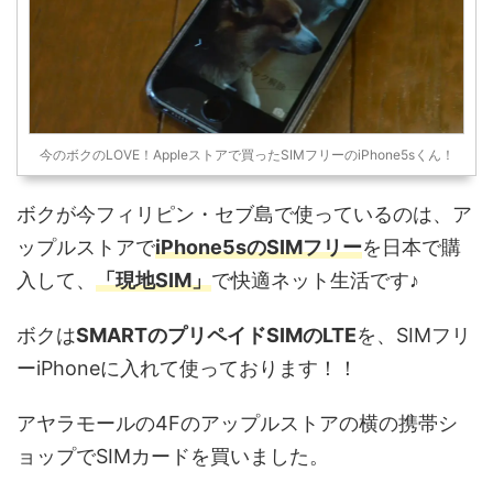
今のボクのLOVE！Appleストアで買ったSIMフリーのiPhone5sくん！
ボクが今フィリピン・セブ島で使っているのは、ア
ップルストアで
iPhone5sのSIMフリー
を日本で購
入して、
「現地SIM」
で快適ネット生活です♪
ボクは
SMARTのプリペイドSIMのLTE
を、SIMフリ
ーiPhoneに入れて使っております！！
アヤラモールの4Fのアップルストアの横の携帯シ
ョップでSIMカードを買いました。