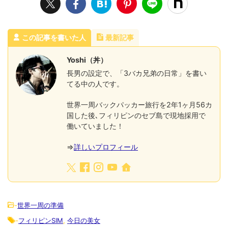
この記事を書いた人
最新記事
Yoshi（丼）
長男の設定で、「3バカ兄弟の日常」を書い
てる中の人です。
世界一周バックパッカー旅行を2年1ヶ月56カ
国した後､フィリピンのセブ島で現地採用で
働いていました！
⇒
詳しいプロフィール
-
世界一周の準備
-
フィリピンSIM
,
今日の美女