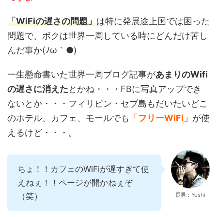
「WiFiの遅さの問題」
は特に発展途上国では困った
問題で、ボクは世界一周している時にどんだけ苦し
んだ事か(ﾉω｀●)
一生懸命書いた世界一周ブログ記事が
あまりのWifi
の遅さに消えた
とかね・・・FBに写真アップでき
ないとか・・・フィリピン・セブ島もだいたいどこ
のホテル、カフェ、モールでも
「フリーWiFi」
が使
えるけど・・・。
ちょ！！カフェのWiFiが遅すぎて使
えねぇ！！ページが開かねぇぞ
（笑）
長男：Yoshi