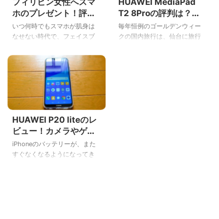
フィリピン女性へスマ
HUAWEI MediaPad
ホのプレゼント！評判
T2 8Proの評判は？買
のHuawei nova liteが
ってあげてわかったス
いつ何時でもスマホが肌身は
毎年恒例のゴールデンウィー
おすすめの理由とは？
マホデビューの親に優
なせない時代で、フェイスブ
クの国内旅行は、仙台に旅行
しいタブレットだよ
ック（Facebook）が大好きな
に行ってました。 そのままイ
フィリピン人なら、なおさ
ンフルエンザA型というお土産
ら・・・。 以前、フィリピン
も持って帰ってきた、こんば
人女性にプレゼントで買った
んわYoshiです。 その後、家族
スマホがすぐに壊れてずっと
に感染して、今も兄ちゃんが
催促されていた、こんばんわ
入院していて大変な事になっ
Yoshiです。 ボクも以前買って
ていて「母の日」はすっかり
HUAWEI P20 liteのレ
あげたスマホは、短命でフィ
忘れていました・・・。 去年
リピンという過酷な環境では1
の10月に、タブレットの
ビュー！カメラやゲー
年と持ちませんでし
HUAWEI MediaPad T2
ムなどスペックも紹介
iPhoneのバッテリーが、また
た・・・。 そんな中、次のス
8Pro（ファーウェイメディア
するよ
すぐなくなるようになってき
マホ候補として探し出した評
パッド）を購入してあげてた
たこの頃。 ついに、メインス
判のHuawei nova lite（ファー
からいっか・・・。 そもそ
マホをiPhoneにお別れを告げ
ウェイノバライト） というこ
も、タブレットを購入しよう
てAndroidにした、こんにちは
とで、今日はこの夏に相方に
としたキッカケが、おかんは
Yoshiです。 今まで色んな事で
買った「フィリピン女性へス
ガラケーを使っていたんだけ
Androidスマホを使ったりした
マホのプレ ...
ど、車のディー ...
ボクだけど、2018年の人気機