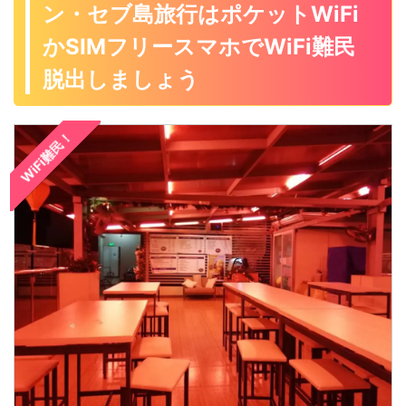
トペイド（Postpaid）になっ
まま使っている人が大半です
ン・セブ島旅行はポケットWiFi
でフィリピンのSIMを買って、
てい ...
...
SIMフリースマホに入れて使い
かSIMフリースマホでWiFi難民
たい旅行者やセブ島留学生も
多いですね。 前回は「フィリ
脱出しましょう
ピンのSIMのお得なプロモでフ
ィリピン人の彼氏・彼女にテ
キスト・電話を！」の説明を
WiFi難民！
しましたが・・・。 セブ島で
せっかくフィリピンのSIMを買
っても、使い方がわからなけ
ればしょうがない・・・。 フ
ィリピンのSIMのSMARTとGlo
...