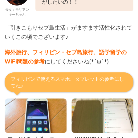
がしたいの！！
長女：モリアン
キーちゃん
「引きこもりセブ島生活」がますます活性化されて
いくこの頃でございます♪
海外旅行、フィリピン・セブ島旅行、語学留学の
WiFi問題の参考
にしてくださいね(*´ω`*)
フィリピンで使えるスマホ、タブレットの参考にし
てね♪