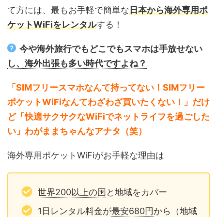
て方には、最もお手軽で簡単な
日本から海外専用ポ
ケットWiFiをレンタル
する！
今や海外旅行でもどこでもスマホは手放せない
し、海外出張も多い時代ですよね？
「SIMフリースマホなんて持ってない！SIMフリー
ポケットWiFiなんてわざわざ買いたくない！」だけ
ど「快適サクサクなWiFiでネットライフを過ごした
い」わがままちゃんなアナタ（笑）
海外専用ポケットWiFiがお手軽な理由は
世界200以上の国
と地域をカバー
1日レンタル料金が
最安680円
から（地域