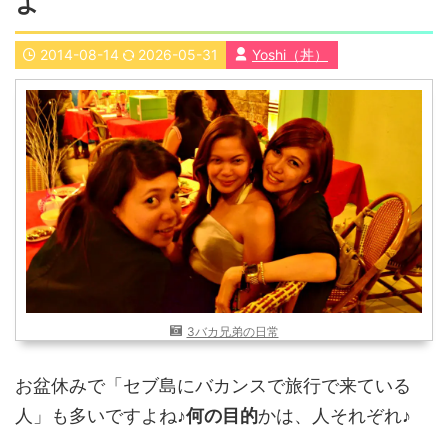
よ
近畿
九州
2014-08-14
2026-05-31
Yoshi（丼）
世界一周ブログ
アフリカ
アジア
ヨーロッパ
中東
北・中南米
東南アジア
世界一周の準備
Web・ガジェット
スマホ・タブレット
PC・インターネット
ポケモンGO
AND
OR
3バカ兄弟の日常
検索
お盆休みで「セブ島にバカンスで旅行で来ている
人」も多いですよね♪
何の目的
かは、人それぞれ♪