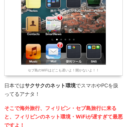
セブ島のWiFiはどこも遅いよ！開かないよ！！
日本では
サクサクのネット環境
でスマホやPCを扱
ってるアナタ！
そこで海外旅行、フィリピン・セブ島旅行に来る
と、フィリピンのネット環境・WiFiが遅すぎて最悪
ですよ！