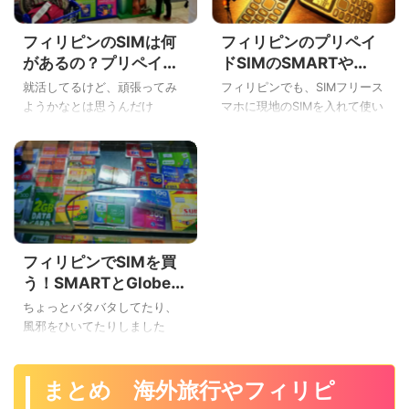
フィリピンのSIMは何
フィリピンのプリペイ
があるの？プリペイド
ドSIMのSMARTや
とポストペイドなど違
Globeのプロモーショ
就活してるけど、頑張ってみ
フィリピンでも、SIMフリース
いを説明するよ
ンをわかりやすく説明
ようかなとは思うんだけ
マホに現地のSIMを入れて使い
するよ
ど・・・ 「ちょ！英文事務の
たい！ 前からSIMフリーのス
お仕事って男は無理！？」っ
マホにフィリピンのプリペイ
て愚痴からはじまった、こん
ドSIMのGlobeやSMARTを入れ
にちはYoshiです。 フィリピン
て快適生活をしている、こん
短期旅行の場合は迷うけど、
ばんわYoshiです。 海外でスマ
セブ島留学や何度もフィリピ
ホを使おうとして、普通に考
ンに旅行に行く人は、SIMフリ
えるのが日本のスマホをその
フィリピンでSIMを買
ースマホにフィリピンのSIMを
まま海外に持っていって海外
入れて使っています。 日本の
ローミングで使う方法です
う！SMARTとGlobeの
スマホを海外ローミングで使
ね！ でも、通話やネットに繋
ロードやパサロード、
ちょっとバタバタしてたり、
うよりも、圧倒的に通話料や
ごうものなら「パケット死や
バランス（残高確認）
風邪をひいてたりしました
SMS、パケット通信料も安い
通話料が高すぎ！」ってなる
などの使い方まとめ
が、やっとちょっと落ち着き
ですよ♪ 日本と違って海外の他
から、フィリピンにきて
ました♪ 早くブログを書かない
の国は、スマホ料金の体系が
SMARTやGlobeのSIMをSIMフ
とネタだけが貯まっていく、
まとめ 海外旅行やフィリピ
プリペイド（Prepaid）とポス
リーのスマホに入れて、その
こんにちはYoshiです。 セブ島