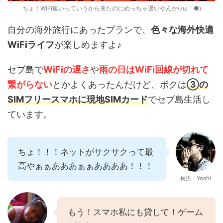
ちょ！WiFi速いっていうから来たのにめっちゃ遅いやんか(ﾉω｀●)
自分の海外旅行にあったプランで、
色々な海外快適
WiFiライフ
が楽しめますよ♪
セブ島で
WiFiの遅さ
や
雨の日はWiFi回線が切れて
繋がらない
とかよくあったんだけど、ボクは
③の
SIMフリースマホに現地SIMカード
でセブ島生活し
ています。
ちょ！！！ネットがサクサクって最
高やぁぁあああぁぁああああ！！！
長男：Yoshi
もう！スマホ私にも貸して！ゲーム