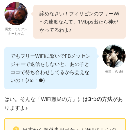
諦めなさい！フィリピンのフリーWi
Fiの速度なんて、1Mbps出たら神が
長女：モリアン
かってるわよ♪
キーちゃん
でもフリーWiFiに繋いでFBメッセン
ジャーで返信をしないと、あの子と
ココで待ち合わせしてるから会えな
長男：Yoshi
いの！(ﾉω｀●)
はい。そんな「WiFi難民の方」には
3つの方法
があ
りますよ♪
日本から海外専用ポケットWiFiをレンタ