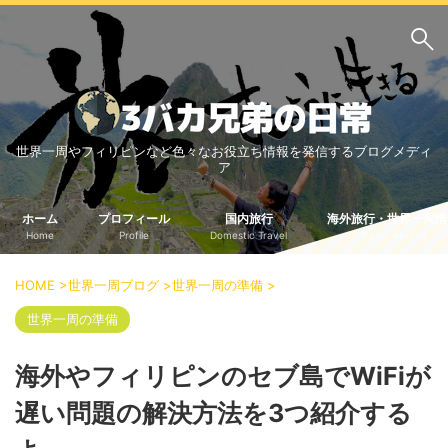
サイト内検索
世界一周やフィリピンなど色々なお役立ち情報を発信するブログメディ
3バカ兄弟のブログ
ア
三男：増田っちのブロ
次男：タクジのブログ
グ
ホーム
プロフィール
国内旅行
海外旅行・世界一周情
Home
Profile
Domestic Travel
Travel Abroad
長男：Yoshiのブログ
ビジネス・ライフハック
HOME
>
世界一周ブログ
>
世界一周の準備
>
車関係
クレジットカード
世界一周の準備
生活の知恵
海外やフィリピンのセブ島でWiFiが
国内旅行
遅い問題の解決方法を3つ紹介する
中部
中国・四国
北海道・東北
関東